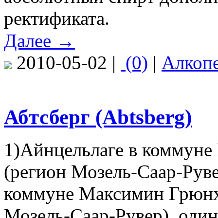
ректификата.
Далее →
2010-05-02 |
(0)
|
Алкоп
Абтсберг (Abtsberg)
1)Айнцельлаге в коммуне 
(регион Мозель-Саар-Руве
коммуне Максимин Грюнха
Мозель-Саар-Рувер), один