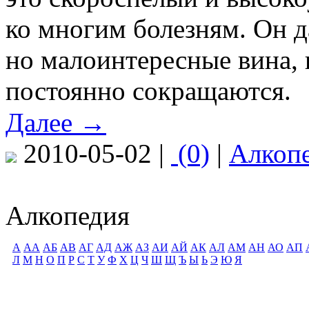
ко многим болезням. Он 
но малоинтересные вина,
постоянно сокращаются.
Далее →
2010-05-02 |
(0)
|
Алкоп
Алкопедия
А
АА
АБ
АВ
АГ
АД
АЖ
АЗ
АИ
АЙ
АК
АЛ
АМ
АН
АО
АП
Л
М
Н
О
П
Р
С
Т
У
Ф
Х
Ц
Ч
Ш
Щ
Ъ
Ы
Ь
Э
Ю
Я