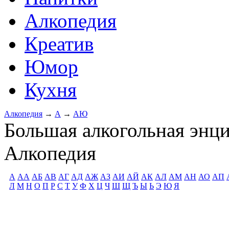
Алкопедия
Креатив
Юмор
Кухня
Алкопедия
→
А
→
АЮ
Большая алкогольная энц
Алкопедия
А
АА
АБ
АВ
АГ
АД
АЖ
АЗ
АИ
АЙ
АК
АЛ
АМ
АН
АО
АП
Л
М
Н
О
П
Р
С
Т
У
Ф
Х
Ц
Ч
Ш
Щ
Ъ
Ы
Ь
Э
Ю
Я