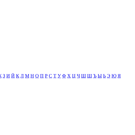
Ж
З
И
Й
К
Л
М
Н
О
П
Р
С
Т
У
Ф
Х
Ц
Ч
Ш
Щ
Ъ
Ы
Ь
Э
Ю
Я