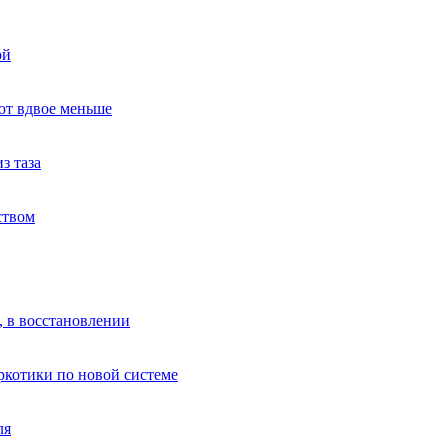
ой
ют вдвое меньше
з таза
ством
, в восстановлении
аркотики по новой системе
ля