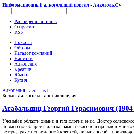
Информационный алкогольный портал - Алкоголь.Су
Расширенный поиск
О проекте
RSS
Новости
Обзоры
Каталог компаний
Напитки
Алкопедия
Креатив
Юмор
Кухня
Алкопедия
→
А
→
АГ
Большая алкогольная энциклопедия
Агабальянц Георгий Герасимович (1904-
Ученый в области химии и технологии вина. Доктор сельскохо
новый способ производства шампанского в непрерывном поток
резервуарах с погруженной клепкой, новые способы производст