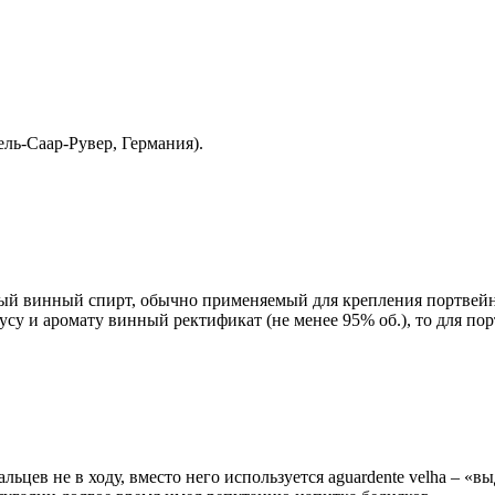
ль-Саар-Рувер, Германия).
ый винный спирт, обычно применяемый для крепления портвейн
су и аромату винный ректификат (не менее 95% об.), то для пор
ьцев не в ходу, вместо него используется aguardente velha – «