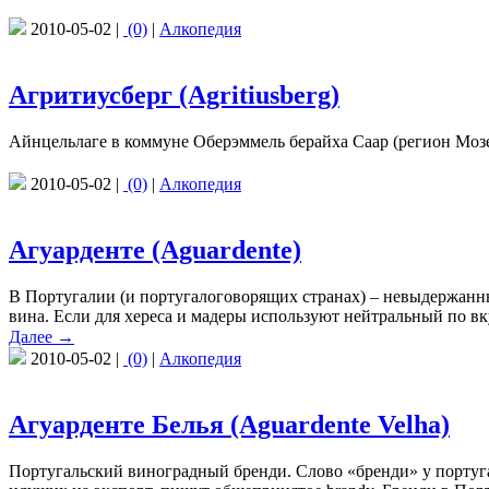
2010-05-02 |
(0)
|
Алкопедия
Агритиусберг (Agritiusberg)
Айнцельлаге в коммуне Оберэммель берайха Саар (регион Мозе
2010-05-02 |
(0)
|
Алкопедия
Агуарденте (Aguardente)
В Португалии (и португалоговорящих странах) – невыдержанн
вина. Если для хереса и мадеры используют нейтральный по вку
Далее →
2010-05-02 |
(0)
|
Алкопедия
Агуарденте Белья (Aguardente Velha)
Португальский виноградный бренди. Слово «бренди» у португал