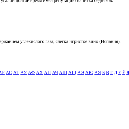
тугалии долгое время имел репутацию напитка бедняков.
ржанием углекислого газа; слегка игристое вино (Испания).
АР
АС
АТ
АУ
АФ
АХ
АЦ
АЧ
АШ
АЩ
АЭ
АЮ
АЯ
Б
В
Г
Д
Е
Ё