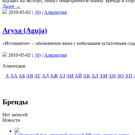
идущих на экспорт, пишут общепринятое brandy. Бренди в Пор
Далее →
2010-05-02 |
(0)
|
Алкопедия
Агуха (Aguja)
«Игольчатое» – обозначение вина с небольшим остаточным соде
2010-05-02 |
(0)
|
Алкопедия
Алкопедия
А
АА
АБ
АВ
АГ
АД
АЖ
АЗ
АИ
АЙ
АК
АЛ
АМ
АН
АО
АП
Бренды
Нет записей
Новости