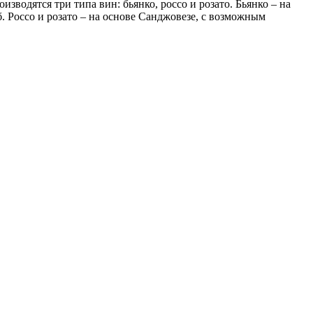
водятся три типа вин: бьянко, россо и розато. Бьянко – на
. Россо и розато – на основе Санджовезе, с возможным