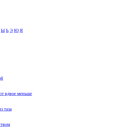
Ы
Ь
Э
Ю
Я
ой
ют вдвое меньше
з таза
ством