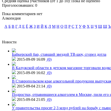
Средняя оценка участников (от 1 до 10): Пока не оценено
Проголосовавших: 0
Пока комментариев нет
Алкопедия
А
Б
В
Г
Д
Е
Ё
Ж
З
И
Й
К
Л
М
Н
О
П
Р
С
Т
У
Ф
Х
Ц
Ч
Ш
Щ
Ъ
Новости
Байкерский бар, ставший звездой ТВ-шоу, сгорел дотла
2015-09-09 16:09
(0)
В Калужской области в детском магазине торговали водк
2015-09-09 16:02
(0)
В Ставропольском крае алкогольной продукции выпуска
2015-09-04 21:14
(0)
Подростки, отравившиеся алкоголем в Москве, пили его и
2015-09-04 21:05
(0)
У правительства просят 2,3 млрд рублей на борьбу с пьян