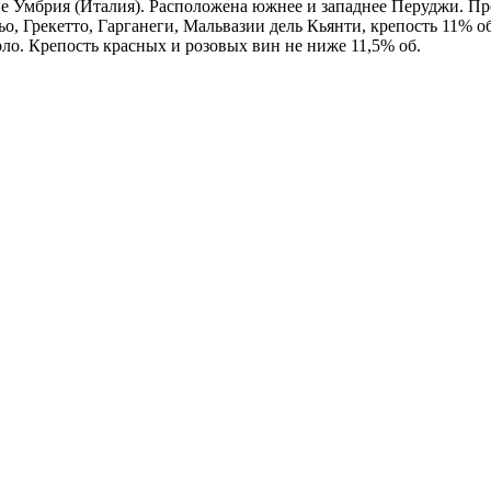
 Умбрия (Италия). Расположена южнее и западнее Перуджи. Произ
, Грекетто, Гарганеги, Мальвазии дель Кьянти, крепость 11% об
о. Крепость красных и розовых вин не ниже 11,5% об.