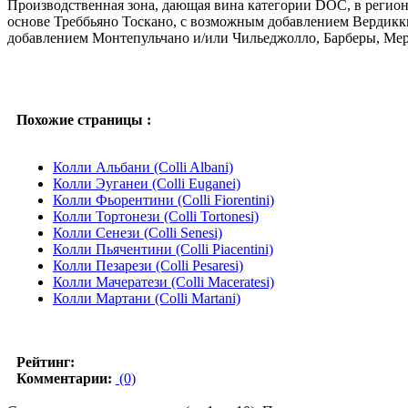
Производственная зона, дающая вина категории DOC, в регионе
основе Треббьяно Тоскано, с возможным добавлением Вердиккьо
добавлением Монтепульчано и/или Чильеджолло, Барберы, Мерл
Похожие страницы :
Колли Альбани (Colli Albani)
Колли Эуганеи (Colli Euganei)
Колли Фьорентини (Colli Fiorentini)
Колли Тортонези (Colli Tortonesi)
Колли Сенези (Colli Senesi)
Колли Пьячентини (Colli Piacentini)
Колли Пезарези (Colli Pesaresi)
Колли Мачератези (Colli Maceratesi)
Колли Мартани (Colli Martani)
Рейтинг:
Комментарии:
(0)