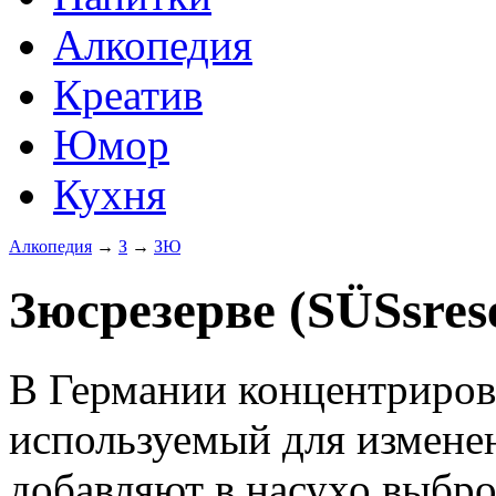
Алкопедия
Креатив
Юмор
Кухня
Алкопедия
→
З
→
ЗЮ
Зюсрезерве (SÜSsres
В Германии концентриров
используемый для изменен
добавляют в насухо выбро