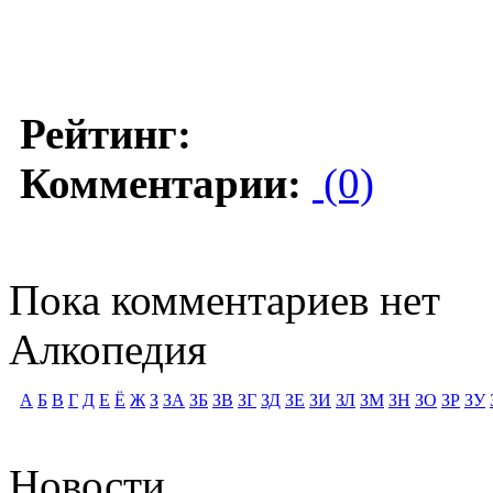
Рейтинг:
Комментарии:
(0)
Пока комментариев нет
Алкопедия
А
Б
В
Г
Д
Е
Ё
Ж
З
ЗА
ЗБ
ЗВ
ЗГ
ЗД
ЗЕ
ЗИ
ЗЛ
ЗМ
ЗН
ЗО
ЗР
ЗУ
Новости