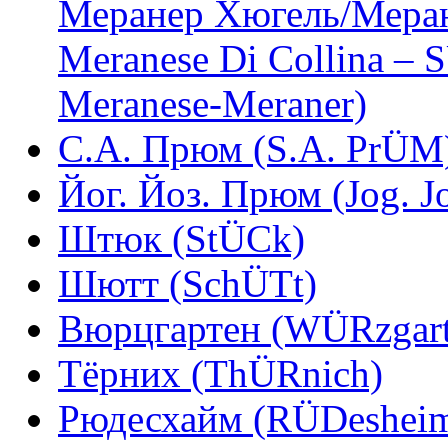
Меранер Хюгель/Меран
Meranese Di Collina – 
Meranese-Meraner)
С.А. Прюм (S.A. PrÜM
Йог. Йоз. Прюм (Jog. J
Штюк (StÜCk)
Шютт (SchÜTt)
Вюрцгартен (WÜRzgart
Тёрних (ThÜRnich)
Рюдесхайм (RÜDeshei