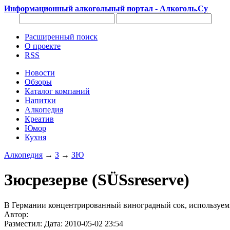
Информационный алкогольный портал - Алкоголь.Су
Расширенный поиск
О проекте
RSS
Новости
Обзоры
Каталог компаний
Напитки
Алкопедия
Креатив
Юмор
Кухня
Алкопедия
→
З
→
ЗЮ
Зюсрезерве (SÜSsreserve)
В Германии концентрированный виноградный сок, используемый
Автор:
Разместил: Дата: 2010-05-02 23:54