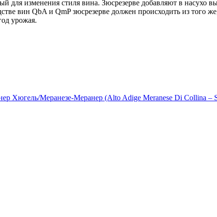
 для изменения стиля вина. Зюсрезерве добавляют в насухо выб
тве вин QbA и QmP зюсрезерве должен происходить из того же, 
год урожая.
 Хюгель/Меранезе-Меранер (Alto Adige Meranese Di Collina – S