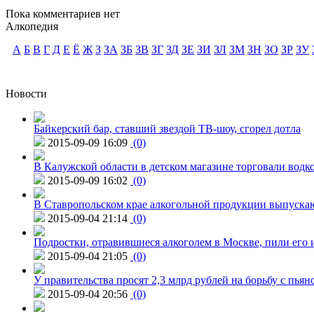
Пока комментариев нет
Алкопедия
А
Б
В
Г
Д
Е
Ё
Ж
З
ЗА
ЗБ
ЗВ
ЗГ
ЗД
ЗЕ
ЗИ
ЗЛ
ЗМ
ЗН
ЗО
ЗР
ЗУ
Новости
Байкерский бар, ставший звездой ТВ-шоу, сгорел дотла
2015-09-09 16:09
(0)
В Калужской области в детском магазине торговали водк
2015-09-09 16:02
(0)
В Ставропольском крае алкогольной продукции выпуска
2015-09-04 21:14
(0)
Подростки, отравившиеся алкоголем в Москве, пили его и
2015-09-04 21:05
(0)
У правительства просят 2,3 млрд рублей на борьбу с пьян
2015-09-04 20:56
(0)