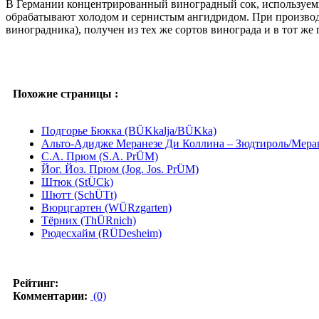
В Германии концентрированный виноградный сок, используемый
обрабатывают холодом и сернистым ангидридом. При производс
виноградника), получен из тех же сортов винограда и в тот же 
Похожие страницы :
Подгорье Бюкка (BÜKkalja/BÜKka)
Альто-Адидже Меранезе Ди Коллина – Зюдтироль/Меранер
С.А. Прюм (S.A. PrÜM)
Йог. Йоз. Прюм (Jog. Jos. PrÜM)
Штюк (StÜCk)
Шютт (SchÜTt)
Вюрцгартен (WÜRzgarten)
Тёрних (ThÜRnich)
Рюдесхайм (RÜDesheim)
Рейтинг:
Комментарии:
(0)