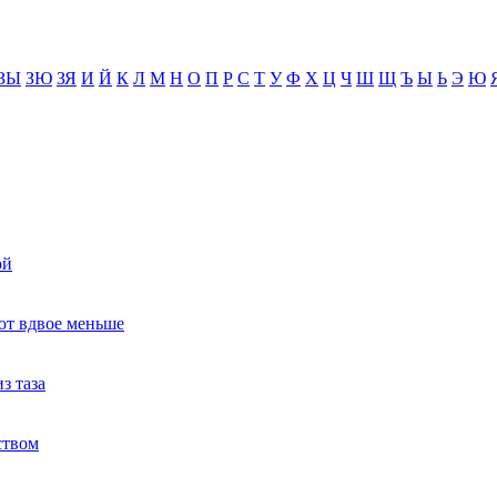
ЗЫ
ЗЮ
ЗЯ
И
Й
К
Л
М
Н
О
П
Р
С
Т
У
Ф
Х
Ц
Ч
Ш
Щ
Ъ
Ы
Ь
Э
Ю
ой
ют вдвое меньше
з таза
ством