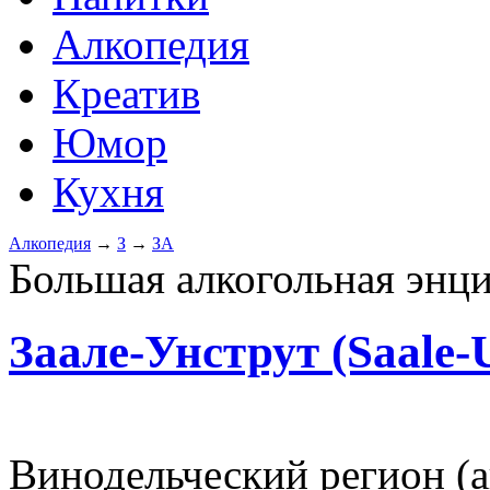
Алкопедия
Креатив
Юмор
Кухня
Алкопедия
→
З
→
ЗА
Большая алкогольная энц
Заале-Унструт (Saale-U
Винодельческий регион (