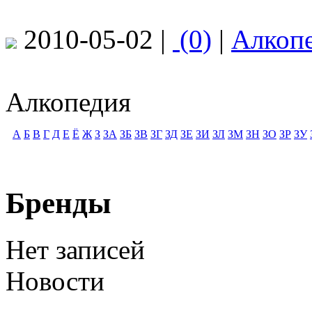
2010-05-02 |
(0)
|
Алкоп
Алкопедия
А
Б
В
Г
Д
Е
Ё
Ж
З
ЗА
ЗБ
ЗВ
ЗГ
ЗД
ЗЕ
ЗИ
ЗЛ
ЗМ
ЗН
ЗО
ЗР
ЗУ
Бренды
Нет записей
Новости