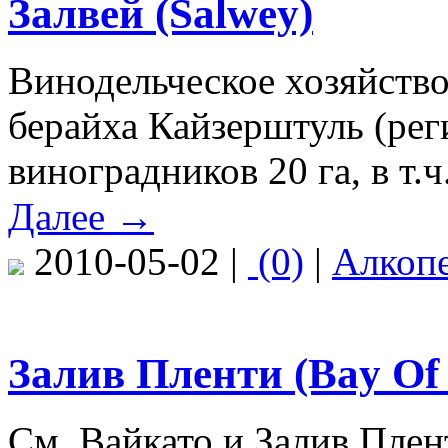
Залвей (Salwey)
Винодельческое хозяйств
берайха Кайзерштуль (рег
виноградников 20 га, в т.ч
Далее →
2010-05-02 |
(0)
|
Алкоп
Залив Пленти (Bay Of 
См. Вайкато и Залив Плен