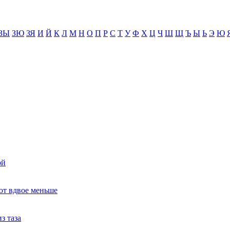
ЗЫ
ЗЮ
ЗЯ
И
Й
К
Л
М
Н
О
П
Р
С
Т
У
Ф
Х
Ц
Ч
Ш
Щ
Ъ
Ы
Ь
Э
Ю
ой
ют вдвое меньше
з таза