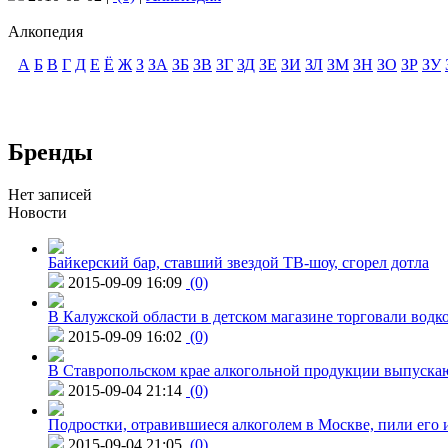
Алкопедия
А
Б
В
Г
Д
Е
Ё
Ж
З
ЗА
ЗБ
ЗВ
ЗГ
ЗД
ЗЕ
ЗИ
ЗЛ
ЗМ
ЗН
ЗО
ЗР
ЗУ
Бренды
Нет записей
Новости
Байкерский бар, ставший звездой ТВ-шоу, сгорел дотла
2015-09-09 16:09
(0)
В Калужской области в детском магазине торговали водк
2015-09-09 16:02
(0)
В Ставропольском крае алкогольной продукции выпуска
2015-09-04 21:14
(0)
Подростки, отравившиеся алкоголем в Москве, пили его и
2015-09-04 21:05
(0)