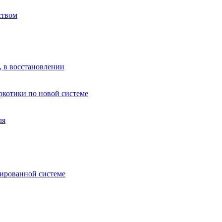
ством
, в восстановлении
аркотики по новой системе
ля
зированной системе