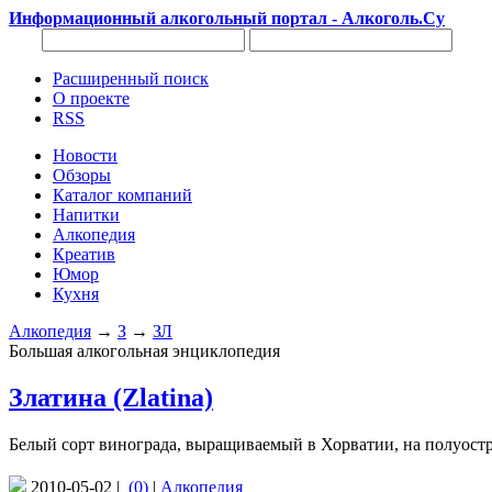
Информационный алкогольный портал - Алкоголь.Су
Расширенный поиск
О проекте
RSS
Новости
Обзоры
Каталог компаний
Напитки
Алкопедия
Креатив
Юмор
Кухня
Алкопедия
→
З
→
ЗЛ
Большая алкогольная энциклопедия
Златина (Zlatina)
Белый сорт винограда, выращиваемый в Хорватии, на полуостр
2010-05-02 |
(0)
|
Алкопедия