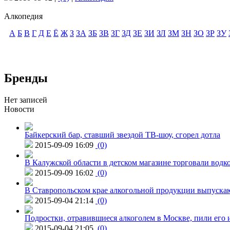
Алкопедия
А
Б
В
Г
Д
Е
Ё
Ж
З
ЗА
ЗБ
ЗВ
ЗГ
ЗД
ЗЕ
ЗИ
ЗЛ
ЗМ
ЗН
ЗО
ЗР
ЗУ
Бренды
Нет записей
Новости
Байкерский бар, ставший звездой ТВ-шоу, сгорел дотла
2015-09-09 16:09
(0)
В Калужской области в детском магазине торговали водк
2015-09-09 16:02
(0)
В Ставропольском крае алкогольной продукции выпуска
2015-09-04 21:14
(0)
Подростки, отравившиеся алкоголем в Москве, пили его и
2015-09-04 21:05
(0)