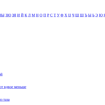
ЗЫ
ЗЮ
ЗЯ
И
Й
К
Л
М
Н
О
П
Р
С
Т
У
Ф
Х
Ц
Ч
Ш
Щ
Ъ
Ы
Ь
Э
Ю
ой
ют вдвое меньше
з таза