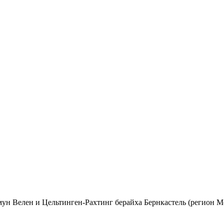
н Велен и Цельтинген-Рахтинг берайха Бернкастель (регион Мо