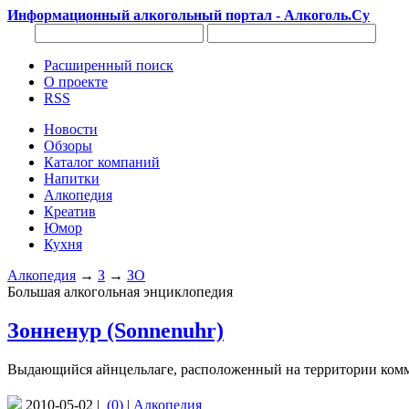
Информационный алкогольный портал - Алкоголь.Су
Расширенный поиск
О проекте
RSS
Новости
Обзоры
Каталог компаний
Напитки
Алкопедия
Креатив
Юмор
Кухня
Алкопедия
→
З
→
ЗО
Большая алкогольная энциклопедия
Зонненур (Sonnenuhr)
Выдающийся айнцельлаге, расположенный на территории комму
2010-05-02 |
(0)
|
Алкопедия