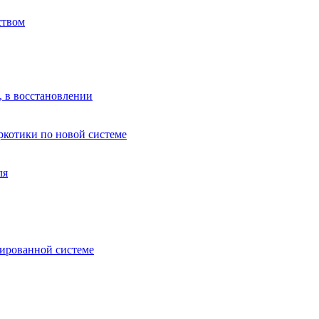
ством
, в восстановлении
аркотики по новой системе
ля
зированной системе