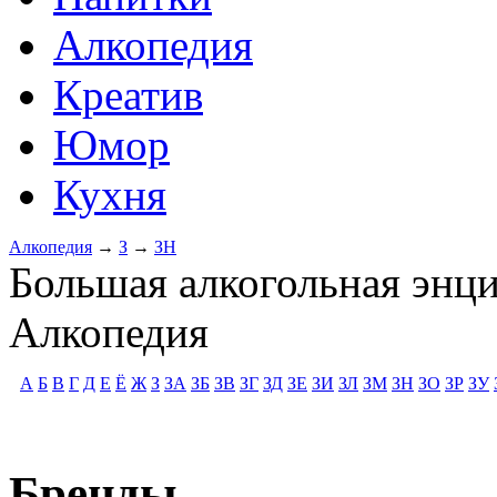
Алкопедия
Креатив
Юмор
Кухня
Алкопедия
→
З
→
ЗН
Большая алкогольная энц
Алкопедия
А
Б
В
Г
Д
Е
Ё
Ж
З
ЗА
ЗБ
ЗВ
ЗГ
ЗД
ЗЕ
ЗИ
ЗЛ
ЗМ
ЗН
ЗО
ЗР
ЗУ
Бренды