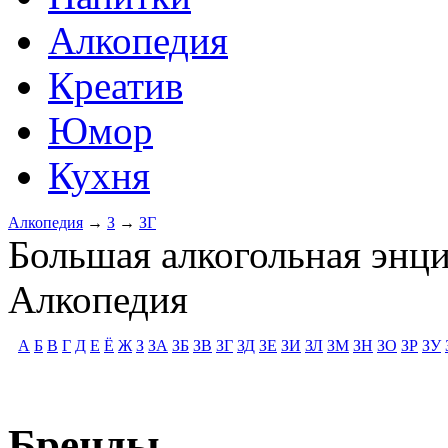
Алкопедия
Креатив
Юмор
Кухня
Алкопедия
→
З
→
ЗГ
Большая алкогольная энц
Алкопедия
А
Б
В
Г
Д
Е
Ё
Ж
З
ЗА
ЗБ
ЗВ
ЗГ
ЗД
ЗЕ
ЗИ
ЗЛ
ЗМ
ЗН
ЗО
ЗР
ЗУ
Бренды