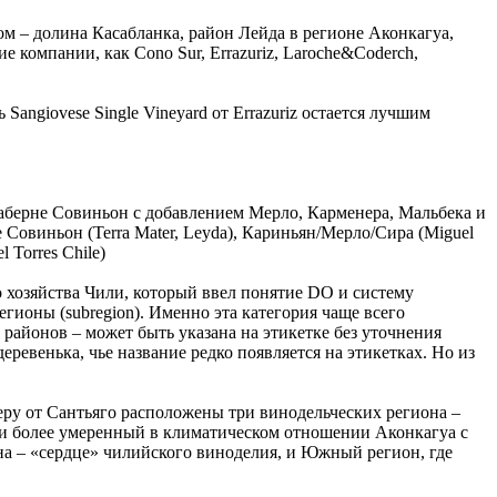
м – долина Касабланка, район Лейда в регионе Аконкагуа,
компании, как Cono Sur, Errazuriz, Laroche&Coderch,
Sangiovese Single Vineyard от Errazuriz остается лучшим
аберне Совиньон с добавлением Мерло, Карменера, Мальбека и
 Совиньон (Terra Mater, Leyda), Кариньян/Мерло/Сира (Miguel
 Torres Chile)
 хозяйства Чили, который ввел понятие DO и систему
регионы (subregion). Именно эта категория чаще всего
 районов – может быть указана на этикетке без уточнения
ревенька, чье название редко появляется на этикетках. Но из
еверу от Сантьяго расположены три винодельческих региона –
 и более умеренный в климатическом отношении Аконкагуа с
на – «сердце» чилийского виноделия, и Южный регион, где