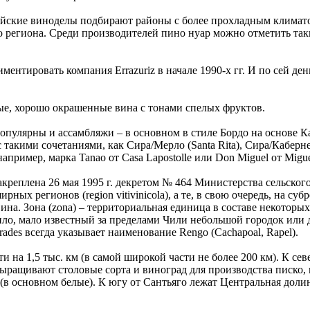
ийские виноделы подбирают районы с более прохладным климато
егиона. Среди производителей пино нуар можно отметить такие 
нтировать компания Errazuriz в начале 1990-х гг. И по сей день 
ые, хорошо окрашенные вина с тонами спелых фруктов.
пулярны и ассамбляжи – в основном в стиле Бордо на основе К
 такими сочетаниями, как Сира/Мерло (Santa Rita), Сира/Каберне
апример, марка Tanao от Casa Lapostolle или Don Miguel от Miguel
креплена 26 мая 1995 г. декретом № 464 Министерства сельского
ных регионов (region vitivinicola), а те, в свою очередь, на суб
на. Зона (zona) – территориальная единица в составе некоторых
ило, мало известный за пределами Чили небольшой городок или де
rades всегда указывает наименование Rengo (Cachapoal, Rapel).
ти на 1,5 тыс. км (в самой широкой части не более 200 км). К с
ыращивают столовые сорта и виноград для производства писко,
(в основном белые). К югу от Сантьяго лежат Центральная доли