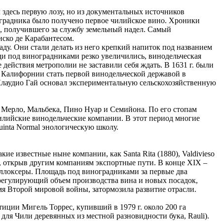
 здесь первую лозу, но из документальных источников
ноградника было получено первое чилийское вино. Хроники
а, получившего за службу земельный надел. Самый
иско де Карабантесом.
ду. Они стали делать из него крепкий напиток под названием
ади под виноградниками резко увеличились, винодельческая
действия метрополии не заставили себя ждать. В 1631 г. были
 Калифорнии стать первой винодельческой державой в
 Клаудио Гай основал экспериментальную сельскохозяйственную
, Мерло, Мальбека, Пино Нуар и Семийона. По его стопам
илийские винодельческие компании. В этот период многие
inta Normal энологическую школу.
кие известные ныне компании, как Santa Rita (1880), Valdivieso
пу, открыв другим компаниям экспортные пути. В конце XIX –
иллоксеры. Площадь под виноградниками за первые два
, регулирующий объем производства вина и новых посадок,
я Второй мировой войны, затормозила развитие отрасли.
тиции Мигель Торрес, купивший в 1979 г. около 200 га
я Чили деревянных из местной разновидности бука, Rauli).