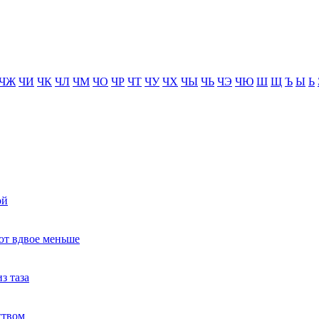
ЧЖ
ЧИ
ЧК
ЧЛ
ЧМ
ЧО
ЧР
ЧТ
ЧУ
ЧХ
ЧЫ
ЧЬ
ЧЭ
ЧЮ
Ш
Щ
Ъ
Ы
Ь
ой
ют вдвое меньше
з таза
ством