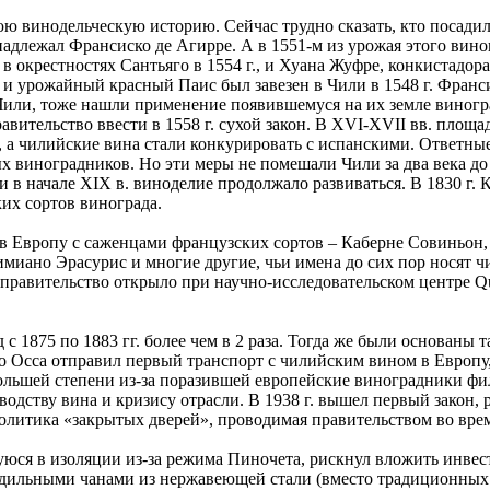
ю винодельческую историю. Сейчас трудно сказать, кто посадил
инадлежал Франсиско де Агирре. А в 1551-м из урожая этого ви
в окрестностях Сантьяго в 1554 г., и Хуана Жуфре, конкистадор
 и урожайный красный Паис был завезен в Чили в 1548 г. Франс
Чили, тоже нашли применение появившемуся на их земле виногра
авительство ввести в 1558 г. сухой закон. В XVI-XVII вв. площ
а чилийские вина стали конкурировать с испанскими. Ответные 
 виноградников. Но эти меры не помешали Чили за два века до
 в начале XIX в. виноделие продолжало развиваться. В 1830 г.
ких сортов винограда.
и в Европу с саженцами французских сортов – Каберне Совиньон
иано Эрасурис и многие другие, чьи имена до сих пор носят ч
правительство открыло при научно-исследовательском центре Qu
 1875 по 1883 гг. более чем в 2 раза. Тогда же были основаны та
карио Осса отправил первый транспорт с чилийским вином в Евро
 большей степени из-за поразившей европейские виноградники ф
зводству вина и кризису отрасли. В 1938 г. вышел первый закон
олитика «закрытых дверей», проводимая правительством во врем
шуюся в изоляции из-за режима Пиночета, рискнул вложить инвес
ильными чанами из нержавеющей стали (вместо традиционных дл