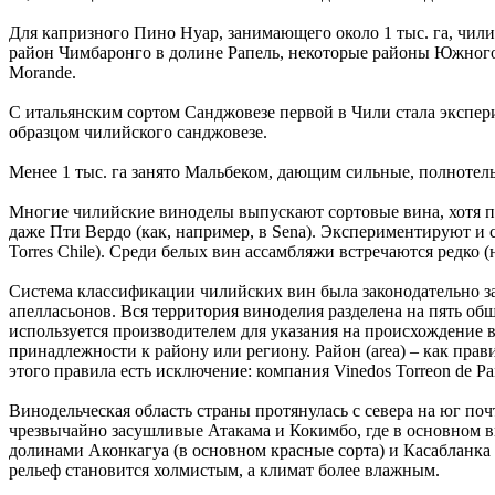
Для капризного Пино Нуар, занимающего около 1 тыс. га, чил
район Чимбаронго в долине Рапель, некоторые районы Южного р
Morande.
С итальянским сортом Санджовезе первой в Чили стала экспериме
образцом чилийского санджовезе.
Менее 1 тыс. га занято Мальбеком, дающим сильные, полнотел
Многие чилийские виноделы выпускают сортовые вина, хотя по
даже Пти Вердо (как, например, в Sena). Экспериментируют и с
Torres Chile). Среди белых вин ассамбляжи встречаются редко (н
Система классификации чилийских вин была законодательно за
апелласьонов. Вся территория виноделия разделена на пять обшир
используется производителем для указания на происхождение ви
принадлежности к району или региону. Район (area) – как прав
этого правила есть исключение: компания Vinedos Torreon de Pa
Винодельческая область страны протянулась с севера на юг поч
чрезвычайно засушливые Атакама и Кокимбо, где в основном в
долинами Аконкагуа (в основном красные сорта) и Касабланка 
рельеф становится холмистым, а климат более влажным.