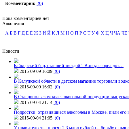
Комментарии:
(0)
Пока комментариев нет
Алкопедия
А
Б
В
Г
Д
Е
Ё
Ж
З
И
Й
К
Л
М
Н
О
П
Р
С
Т
У
Ф
Х
Ц
Ч
ЧА
ЧЕ
Новости
Байкерский бар, ставший звездой ТВ-шоу, сгорел дотла
2015-09-09 16:09
(0)
В Калужской области в детском магазине торговали водк
2015-09-09 16:02
(0)
В Ставропольском крае алкогольной продукции выпуска
2015-09-04 21:14
(0)
Подростки, отравившиеся алкоголем в Москве, пили его и
2015-09-04 21:05
(0)
У правительства просят 2,3 млрд рублей на борьбу с пьян