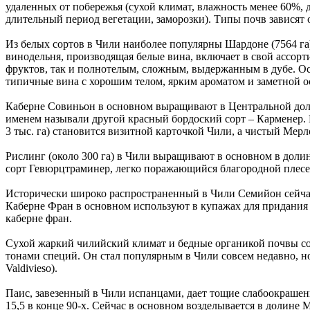
удаленных от побережья (сухой климат, влажность менее 60%, д
длительный период вегетации, заморозки). Типы почв зависят 
Из белых сортов в Чили наиболее популярны Шардоне (7564 га) 
винодельня, производящая белые вина, включает в свой ассо
фруктов, так и полнотелым, сложным, выдержанным в дубе. Ос
типичные вина с хорошим телом, ярким ароматом и заметной ос
Каберне Совиньон в основном выращивают в Центральной долине
именем называли другой красный бордоский сорт – Карменер. 
3 тыс. га) становится визитной карточкой Чили, а чистый Мер
Рислинг (около 300 га) в Чили выращивают в основном в долинах
сорт Гевюрцтраминер, легко поражающийся благородной плесень
Исторически широко распространенный в Чили Семийон сейчас
Каберне Фран в основном используют в купажах для придания в
каберне фран.
Сухой жаркий чилийский климат и бедные органикой почвы соз
тонами специй. Он стал популярным в Чили совсем недавно, но у
Valdivieso).
Паис, завезенный в Чили испанцами, дает тощие слабоокрашенн
15,5 в конце 90-х. Сейчас в основном возделывается в долине