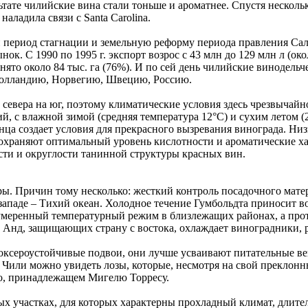
ультате чилийские вина стали тоньше и ароматнее. Спустя неско
наладила связи с Santa Carolina.
ериод стагнации и земельную реформу периода правления Сальва
к. С 1990 по 1995 г. экспорт возрос с 43 млн до 129 млн л (око
анято около 84 тыс. га (76%). И по сей день чилийские винодел
олландию, Норвегию, Швецию, Россию.
севера на юг, поэтому климатические условия здесь чрезвычайно
, с влажной зимой (средняя температура 12°С) и сухим летом (
а создает условия для прекрасного вызревания винограда. Низк
сохраняют оптимальный уровень кислотности и ароматические х
сти и округлости танинной структуры красных вин.
ы. Причин тому несколько: жесткий контроль посадочного мате
 западе – Тихий океан. Холодное течение Гумбольдта приносит 
ют умеренный температурный режим в близлежащих районах, а пр
Анд, защищающих страну с востока, охлаждает виноградники, 
оксероустойчивые подвои, они лучше усваивают питательные ве
Чили можно увидеть лозы, которые, несмотря на свой преклонный
о, принадлежащем Мигелю Торресу.
 участках, для которых характерны прохладный климат, длитель