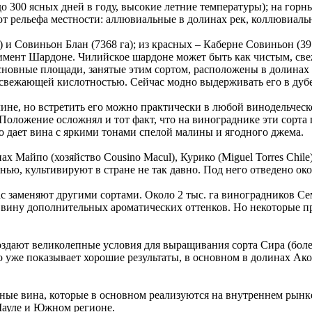
о 300 ясных дней в году, высокие летние температуры); на горн
от рельефа местности: аллювиальные в долинах рек, коллювиаль
и Совиньон Блан (7368 га); из красных – Каберне Совиньон (39 
ртимент Шардоне. Чилийское шардоне может быть как чистым, с
новные площади, занятые этим сортом, расположены в долинах 
вежающей кислотностью. Сейчас модно выдерживать его в дубе, 
, но встретить его можно практически в любой винодельческой 
Положение осложнял и тот факт, что на винограднике эти сорта
ло дает вина с яркими тонами спелой малины и ягодного джема.
 Майпо (хозяйство Cousino Macul), Курико (Miguel Torres Chile)
ю, культивируют в стране не так давно. Под него отведено окол
 заменяют другими сортами. Около 2 тыс. га виноградников Се
ину дополнительных ароматических оттенков. Но некоторые прои
дают великолепные условия для выращивания сорта Сира (более
же показывает хорошие результаты, в основном в долинах Аконкагу
ые вина, которые в основном реализуются на внутреннем рынке. 
 Мауле и Южном регионе.