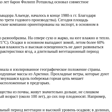
лько лет барон Филипп Ротшильд основал совместное
дора Альенде, началось в конце 1980-х гг. Благодаря
ло трети годового производства). Сегодня площадь
ьческие компании ориентированы на экспорт, в основном в
 разнообразны. На севере сухо и жарко, на юге влажно и тепло.
21°С). Осадки в основном выпадают зимой, летом более 60%
ая влажность и высокая освещенность не дают развиваться
арактеристики ягод, а длительный вегетационный период
риала и изолированное географическое положение страны.
воздушные массы из Арктики. Прохладные ветры, которые дуют
отянувшаяся вдоль побережья горная цепь мешает
расположенные в предгорьях.
щества из почвы, живут значительно дольше, не слишком
 возраст (около 100 лет), до сих пор плодоносят. Например,
ный период вегетации и высокий уровень осадков; в долинах,