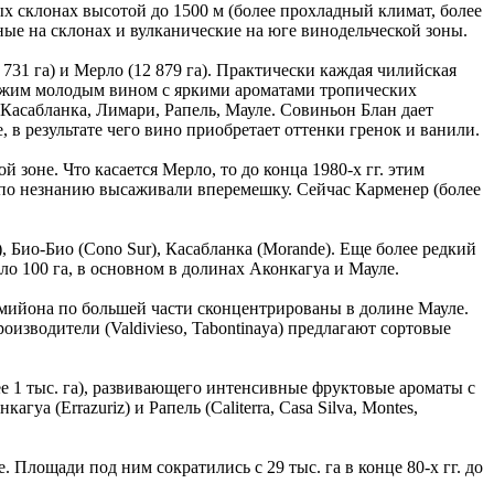
ых склонах высотой до 1500 м (более прохладный климат, более
ные на склонах и вулканические на юге винодельческой зоны.
731 га) и Мерло (12 879 га). Практически каждая чилийская
вежим молодым вином с яркими ароматами тропических
Касабланка, Лимари, Рапель, Мауле. Совиньон Блан дает
в результате чего вино приобретает оттенки гренок и ванили.
зоне. Что касается Мерло, то до конца 1980-х гг. этим
 по незнанию высаживали вперемешку. Сейчас Карменер (более
, Био-Био (Cono Sur), Касабланка (Morande). Еще более редкий
о 100 га, в основном в долинах Аконкагуа и Мауле.
мийона по большей части сконцентрированы в долине Мауле.
зводители (Valdivieso, Tabontinaya) предлагают сортовые
 1 тыс. га), развивающего интенсивные фруктовые ароматы с
а (Errazuriz) и Рапель (Caliterra, Casa Silva, Montes,
Площади под ним сократились с 29 тыс. га в конце 80-х гг. до