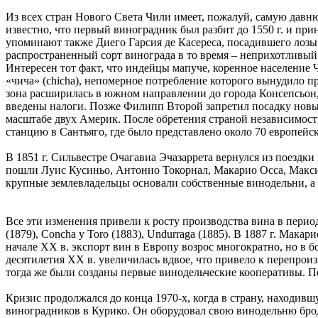
Из всех стран Нового Света Чили имеет, пожалуй, самую давню
известно, что первый виноградник был разбит до 1550 г. и пр
упоминают также Диего Гарсия де Касереса, посадившего лозы 
распространенный сорт винограда в то время – неприхотливый
Интересен тот факт, что индейцы мапуче, коренное население 
«чича» (chicha), непомерное потребление которого вынудило пр
зона расширилась в южном направлении до города Консепсьон, 
введены налоги. Позже Филипп Второй запретил посадку новых
масштабе двух Америк. После обретения страной независимости
станцию в Сантьяго, где было представлено около 70 европейс
В 1851 г. Сильвестре Очагавиа Эчазаррета вернулся из поездк
пошли Луис Кусиньо, Антонио Токорнал, Макарио Осса, Максим
крупные землевладельцы основали собственные винодельни, а 
Все эти изменения привели к росту производства вина в период с
(1879), Concha y Toro (1883), Undurraga (1885). В 1887 г. Ма
начале XX в. экспорт вин в Европу возрос многократно, но в
десятилетия XX в. увеличилась вдвое, что привело к перепрои
тогда же были созданы первые винодельческие кооперативы. П
Кризис продолжался до конца 1970-х, когда в страну, находив
виноградников в Курико. Он оборудовал свою винодельню брод