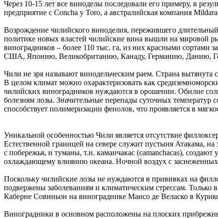
Через 10-15 лет все виноделы последовали его примеру, в рез
предприятие с Concha y Toro, а австралийская компания Mildara 
Возрождение чилийского виноделия, пережившего длительный п
политике новых властей чилийские вина вышли на мировой рыно
виноградников – более 110 тыс. га, из них красными сортами з
США, Японию, Великобританию, Канаду, Германию, Данию, Г
Чили не зря называют винодельческим раем. Страна вытянута с 
В целом климат можно охарактеризовать как средиземноморский
чилийских виноградников нуждаются в орошении. Обилие солнц
болезням лозы. Значительные перепады суточных температур 
способствует полимеризации фенолов, что проявляется в мягко
Уникальной особенностью Чили является отсутствие филлоксер
Естественной границей на севере служит пустыня Атакама, на
с побережья, и туманы, т.н. каманчакас (camanchacas), созда
охлаждающему влиянию океана. Ночной воздух с заснеженных 
Поскольку чилийские лозы не нуждаются в прививках на филл
подвержены заболеваниям и климатическим стрессам. Только в 
Каберне Совиньон на винограднике Мансо де Веласко в Курик
Виноградники в основном расположены на плоских прибрежных