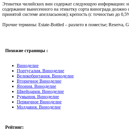
Этикетки чилийских вин содержат следующую информацию: наз
содержание вынесенного на этикетку сорта винограда должно с
принятой системе апелласьонов); крепость (с точностью до 0,5
Прочие термины: Estate-Bottled – разлито в поместье; Reserva,
Похожие страницы :
Виноделие
Португалия. Виноделие
Великобритания. Виноделие
Вторичное Виноделие
Япония. Виноделие
Швейцария. Виноделие
Румыния. Виноделие
Первичное Виноделие
Молдавия. Виноделие
Рейтинг: