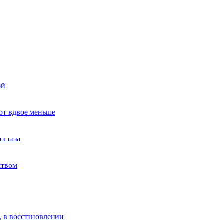
ой
ют вдвое меньше
з таза
ством
, в восстановлении