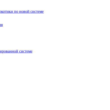
аркотики по новой системе
ля
зированной системе