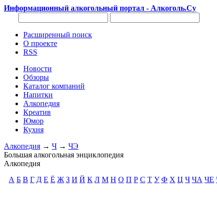
Информационный алкогольный портал - Алкоголь.Су
Расширенный поиск
О проекте
RSS
Новости
Обзоры
Каталог компаний
Напитки
Алкопедия
Креатив
Юмор
Кухня
Алкопедия
→
Ч
→
ЧЭ
Большая алкогольная энциклопедия
Алкопедия
А
Б
В
Г
Д
Е
Ё
Ж
З
И
Й
К
Л
М
Н
О
П
Р
С
Т
У
Ф
Х
Ц
Ч
ЧА
ЧЕ