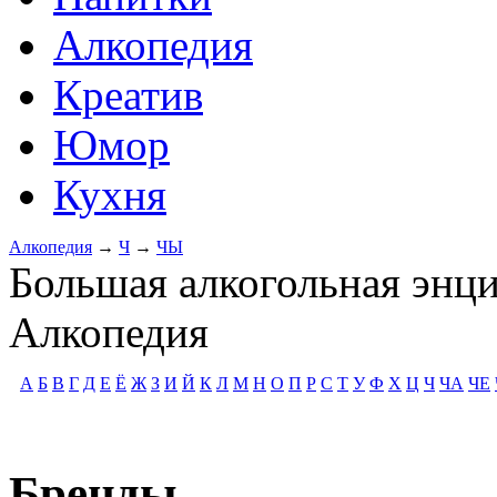
Алкопедия
Креатив
Юмор
Кухня
Алкопедия
→
Ч
→
ЧЫ
Большая алкогольная энц
Алкопедия
А
Б
В
Г
Д
Е
Ё
Ж
З
И
Й
К
Л
М
Н
О
П
Р
С
Т
У
Ф
Х
Ц
Ч
ЧА
ЧЕ
Бренды