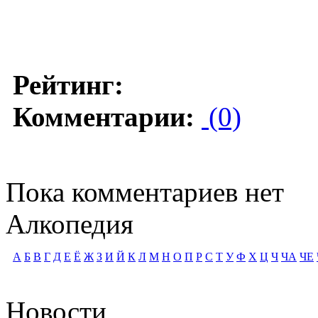
Рейтинг:
Комментарии:
(0)
Пока комментариев нет
Алкопедия
А
Б
В
Г
Д
Е
Ё
Ж
З
И
Й
К
Л
М
Н
О
П
Р
С
Т
У
Ф
Х
Ц
Ч
ЧА
ЧЕ
Новости