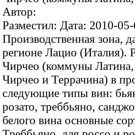
Автор:
Разместил: Дата: 2010-05-
Производственная зона, д
регионе Лацио (Италия). 
Чирчео (коммуны Латина,
Чирчео и Террачина) в пр
следующие типы вин: бьянк
розато, треббьяно, санджо
белого вина основные сор
Треббьяно, для россо и ро