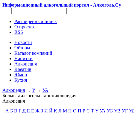
Информационный алкогольный портал - Алкоголь.Су
Расширенный поиск
О проекте
RSS
Новости
Обзоры
Каталог компаний
Напитки
Алкопедия
Креатив
Юмор
Кухня
Алкопедия
→
У
→
УА
Большая алкогольная энциклопедия
Алкопедия
А
Б
В
Г
Д
Е
Ё
Ж
З
И
Й
К
Л
М
Н
О
П
Р
С
Т
У
УА
УБ
УВ
УГ
У