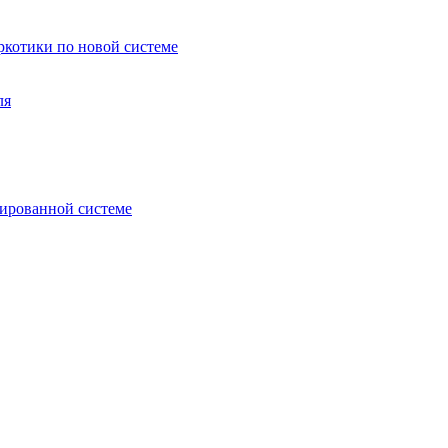
аркотики по новой системе
ля
зированной системе