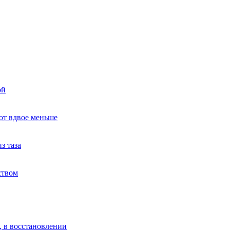
ой
ют вдвое меньше
з таза
ством
, в восстановлении