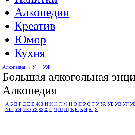
Алкопедия
Креатив
Юмор
Кухня
Алкопедия
→
У
→
УЖ
Большая алкогольная энц
Алкопедия
А
Б
В
Г
Д
Е
Ё
Ж
З
И
Й
К
Л
М
Н
О
П
Р
С
Т
У
УА
УБ
УВ
УГ
У
УЩ
УЭ
УЮ
УЯ
Ф
Х
Ц
Ч
Ш
Щ
Ъ
Ы
Ь
Э
Ю
Я