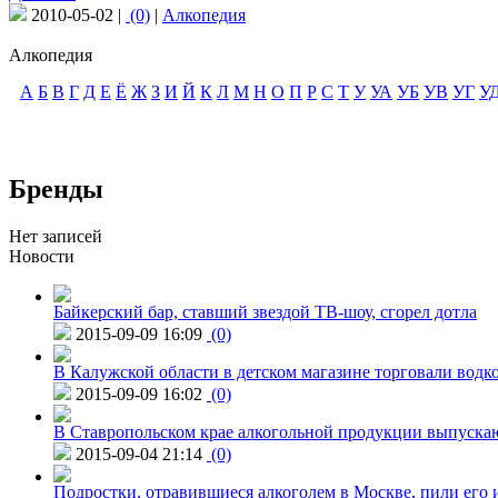
2010-05-02 |
(0)
|
Алкопедия
Алкопедия
А
Б
В
Г
Д
Е
Ё
Ж
З
И
Й
К
Л
М
Н
О
П
Р
С
Т
У
УА
УБ
УВ
УГ
У
Бренды
Нет записей
Новости
Байкерский бар, ставший звездой ТВ-шоу, сгорел дотла
2015-09-09 16:09
(0)
В Калужской области в детском магазине торговали водк
2015-09-09 16:02
(0)
В Ставропольском крае алкогольной продукции выпуска
2015-09-04 21:14
(0)
Подростки, отравившиеся алкоголем в Москве, пили его и