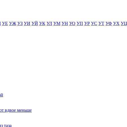
Д
УЕ
УЖ
УЗ
УИ
УЙ
УК
УЛ
УМ
УН
УО
УП
УР
УС
УТ
УФ
УХ
У
ой
ют вдвое меньше
з таза