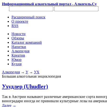
Информационный алкогольный портал - Алкоголь.Су
Расширенный поиск
О проекте
RSS
Новости
Обзоры
Каталог компаний
Напитки
Алкопедия
Креатив
Юмор
Кухня
Алкопедия
→
У
→
УХ
Большая алкогольная энциклопедия
Ухудлер (Uhudler)
Так в Австрии называют различные американские сорта виногра
виноградари иногда не прививали культурные лозы на американс
Далее →