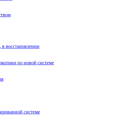
ством
, в восстановлении
аркотики по новой системе
ля
зированной системе