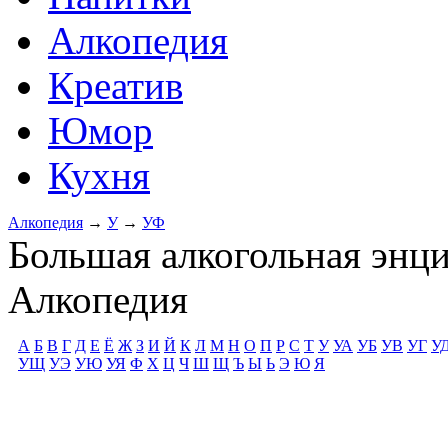
Алкопедия
Креатив
Юмор
Кухня
Алкопедия
→
У
→
УФ
Большая алкогольная энц
Алкопедия
А
Б
В
Г
Д
Е
Ё
Ж
З
И
Й
К
Л
М
Н
О
П
Р
С
Т
У
УА
УБ
УВ
УГ
У
УЩ
УЭ
УЮ
УЯ
Ф
Х
Ц
Ч
Ш
Щ
Ъ
Ы
Ь
Э
Ю
Я