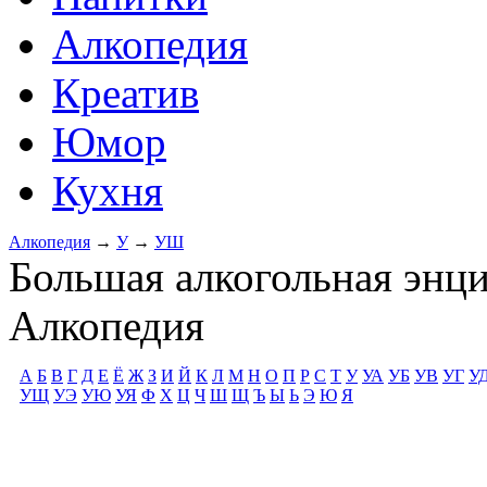
Алкопедия
Креатив
Юмор
Кухня
Алкопедия
→
У
→
УШ
Большая алкогольная энц
Алкопедия
А
Б
В
Г
Д
Е
Ё
Ж
З
И
Й
К
Л
М
Н
О
П
Р
С
Т
У
УА
УБ
УВ
УГ
У
УЩ
УЭ
УЮ
УЯ
Ф
Х
Ц
Ч
Ш
Щ
Ъ
Ы
Ь
Э
Ю
Я