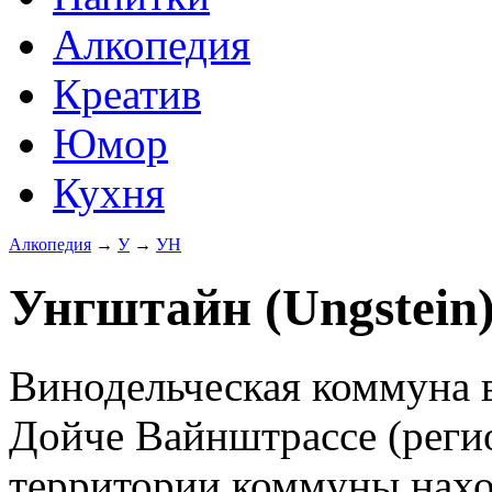
Алкопедия
Креатив
Юмор
Кухня
Алкопедия
→
У
→
УН
Унгштайн (Ungstein
Винодельческая коммуна 
Дойче Вайнштрассе (реги
территории коммуны нахо