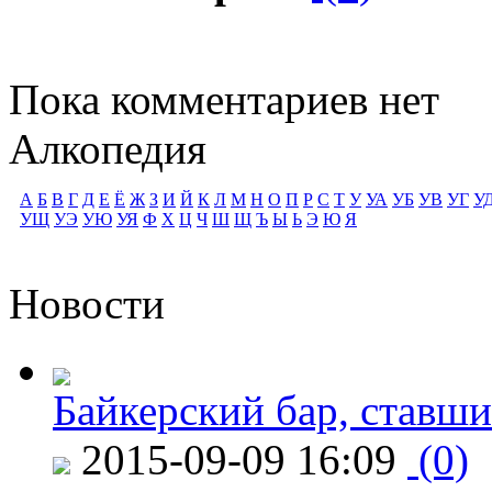
Пока комментариев нет
Алкопедия
А
Б
В
Г
Д
Е
Ё
Ж
З
И
Й
К
Л
М
Н
О
П
Р
С
Т
У
УА
УБ
УВ
УГ
У
УЩ
УЭ
УЮ
УЯ
Ф
Х
Ц
Ч
Ш
Щ
Ъ
Ы
Ь
Э
Ю
Я
Новости
Байкерский бар, ставши
2015-09-09 16:09
(0)