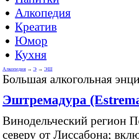
Алкопедия
Креатив
Юмор
Кухня
Алкопедия
→
Э
→
ЭШ
Большая алкогольная энц
Эштремадура (Estrem
Винодельческий регион П
северу от Лиссабона; вкл