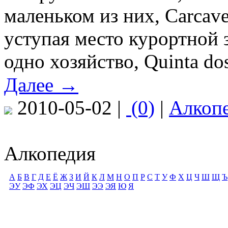
маленьком из них, Carcave
уступая место курортной з
одно хозяйство, Quinta do
Далее →
2010-05-02 |
(0)
|
Алкоп
Алкопедия
А
Б
В
Г
Д
Е
Ё
Ж
З
И
Й
К
Л
М
Н
О
П
Р
С
Т
У
Ф
Х
Ц
Ч
Ш
Щ
Ъ
ЭУ
ЭФ
ЭХ
ЭЦ
ЭЧ
ЭШ
ЭЭ
ЭЯ
Ю
Я