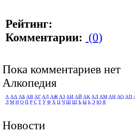
Рейтинг:
Комментарии:
(0)
Пока комментариев нет
Алкопедия
А
АА
АБ
АВ
АГ
АД
АЖ
АЗ
АИ
АЙ
АК
АЛ
АМ
АН
АО
АП
Л
М
Н
О
П
Р
С
Т
У
Ф
Х
Ц
Ч
Ш
Щ
Ъ
Ы
Ь
Э
Ю
Я
Новости