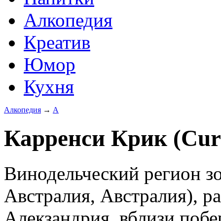
Алкопедия
Креатив
Юмор
Кухня
Алкопедия
→
А
Карренси Крик (Cur
Винодельческий регион з
Австралия, Австралия), р
Алекзандрия, вблизи поб