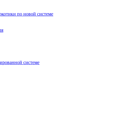
аркотики по новой системе
ля
зированной системе