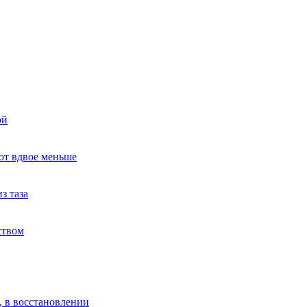
ой
ют вдвое меньше
з таза
ством
, в восстановлении