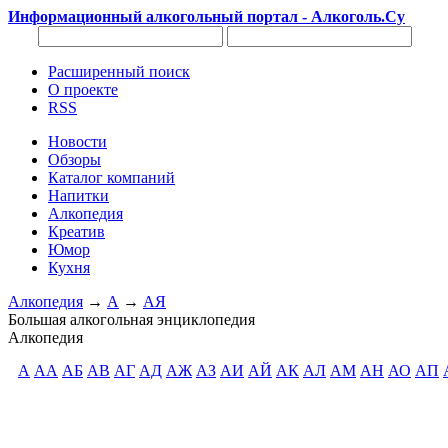
Информационный алкогольный портал - Алкоголь.Су
Расширенный поиск
О проекте
RSS
Новости
Обзоры
Каталог компаний
Напитки
Алкопедия
Креатив
Юмор
Кухня
Алкопедия
→
А
→
АЯ
Большая алкогольная энциклопедия
Алкопедия
А
АА
АБ
АВ
АГ
АД
АЖ
АЗ
АИ
АЙ
АК
АЛ
АМ
АН
АО
АП