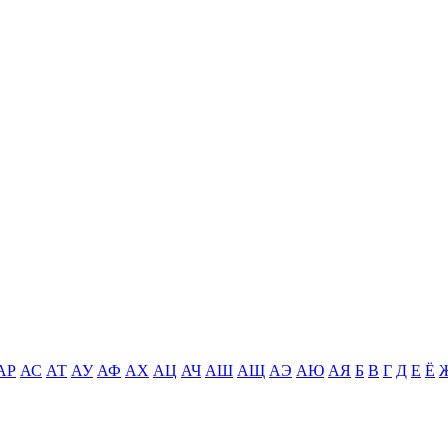
АР
АС
АТ
АУ
АФ
АХ
АЦ
АЧ
АШ
АЩ
АЭ
АЮ
АЯ
Б
В
Г
Д
Е
Ё