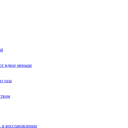
ой
ют вдвое меньше
з таза
ством
, в восстановлении