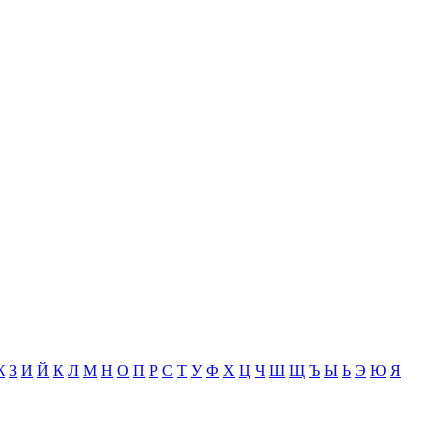
Ж
З
И
Й
К
Л
М
Н
О
П
Р
С
Т
У
Ф
Х
Ц
Ч
Ш
Щ
Ъ
Ы
Ь
Э
Ю
Я