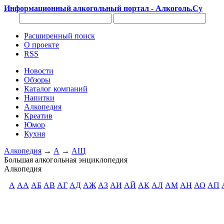
Информационный алкогольный портал - Алкоголь.Су
Расширенный поиск
О проекте
RSS
Новости
Обзоры
Каталог компаний
Напитки
Алкопедия
Креатив
Юмор
Кухня
Алкопедия
→
А
→
АЩ
Большая алкогольная энциклопедия
Алкопедия
А
АА
АБ
АВ
АГ
АД
АЖ
АЗ
АИ
АЙ
АК
АЛ
АМ
АН
АО
АП