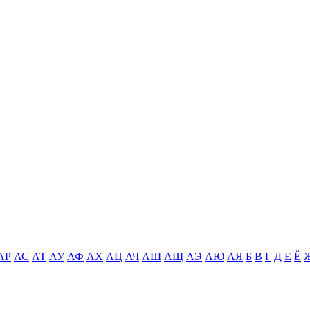
АР
АС
АТ
АУ
АФ
АХ
АЦ
АЧ
АШ
АЩ
АЭ
АЮ
АЯ
Б
В
Г
Д
Е
Ё