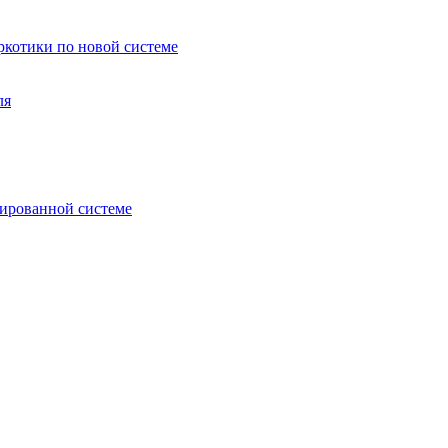
аркотики по новой системе
ля
зированной системе