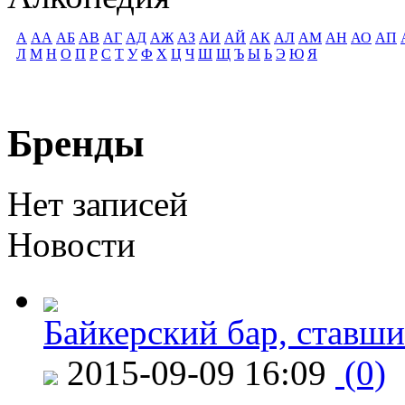
А
АА
АБ
АВ
АГ
АД
АЖ
АЗ
АИ
АЙ
АК
АЛ
АМ
АН
АО
АП
Л
М
Н
О
П
Р
С
Т
У
Ф
Х
Ц
Ч
Ш
Щ
Ъ
Ы
Ь
Э
Ю
Я
Бренды
Нет записей
Новости
Байкерский бар, ставши
2015-09-09 16:09
(0)