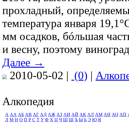
прохладный, определяемы
температура января 19,1°С
мм осадков, бóльшая част
и весну, поэтому виногр
Далее →
2010-05-02 |
(0)
|
Алкоп
Алкопедия
А
АА
АБ
АВ
АГ
АД
АЖ
АЗ
АИ
АЙ
АК
АЛ
АМ
АН
АО
АП
Л
М
Н
О
П
Р
С
Т
У
Ф
Х
Ц
Ч
Ш
Щ
Ъ
Ы
Ь
Э
Ю
Я