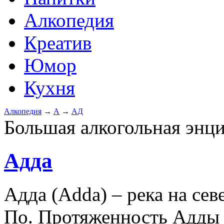
Алкопедия
Креатив
Юмор
Кухня
Алкопедия
→
А
→
АД
Большая алкогольная энц
Адда
Адда (Adda) – река на сев
По. Протяженность Адды 