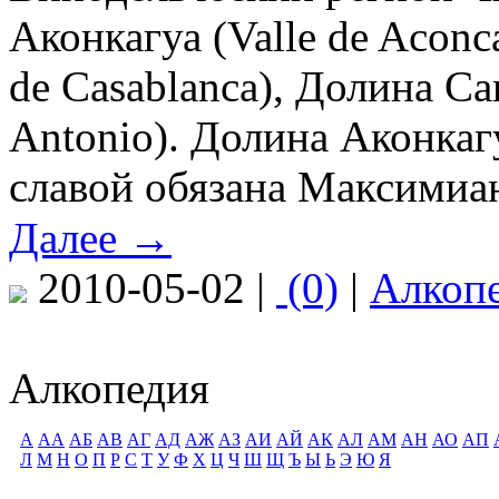
Аконкагуа (Valle de Aconc
de Casablanca), Долина Са
Antonio). Долина Аконкаг
славой обязана Максимиан
Далее →
2010-05-02 |
(0)
|
Алкоп
Алкопедия
А
АА
АБ
АВ
АГ
АД
АЖ
АЗ
АИ
АЙ
АК
АЛ
АМ
АН
АО
АП
Л
М
Н
О
П
Р
С
Т
У
Ф
Х
Ц
Ч
Ш
Щ
Ъ
Ы
Ь
Э
Ю
Я