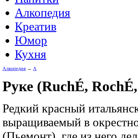
Алкопедия
Креатив
Юмор
Кухня
Алкопедия
→
А
Руке (RuchÉ, RochÉ,
Редкий красный итальянск
выращиваемый в окрестно
(Пьемонт), где из него де