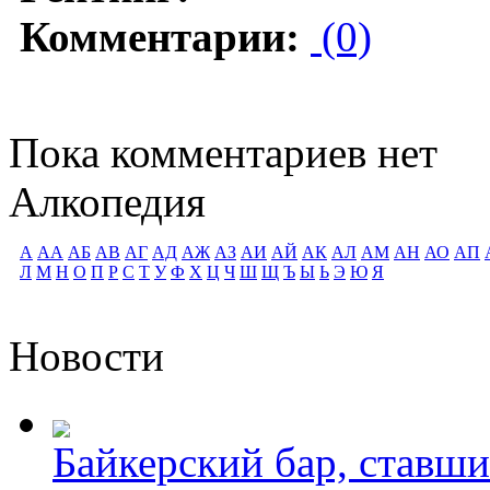
Комментарии:
(0)
Пока комментариев нет
Алкопедия
А
АА
АБ
АВ
АГ
АД
АЖ
АЗ
АИ
АЙ
АК
АЛ
АМ
АН
АО
АП
Л
М
Н
О
П
Р
С
Т
У
Ф
Х
Ц
Ч
Ш
Щ
Ъ
Ы
Ь
Э
Ю
Я
Новости
Байкерский бар, ставши