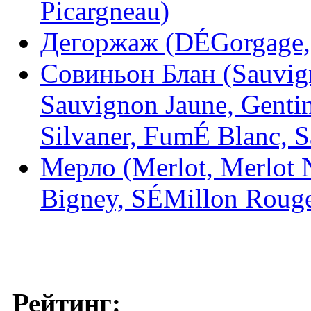
Picargneau)
Дегоржаж (DÉGorgage,
Совиньон Блан (Sauvig
Sauvignon Jaune, Genti
Silvaner, FumÉ Blanc, 
Мерло (Merlot, Merlot No
Bigney, SÉMillon Roug
Рейтинг: