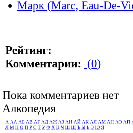
Марк (Marc, Eau-De-Vi
Рейтинг:
Комментарии:
(0)
Пока комментариев нет
Алкопедия
А
АА
АБ
АВ
АГ
АД
АЖ
АЗ
АИ
АЙ
АК
АЛ
АМ
АН
АО
АП
Л
М
Н
О
П
Р
С
Т
У
Ф
Х
Ц
Ч
Ш
Щ
Ъ
Ы
Ь
Э
Ю
Я