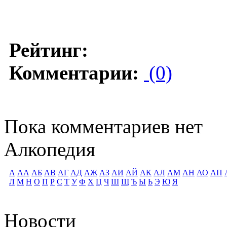
Рейтинг:
Комментарии:
(0)
Пока комментариев нет
Алкопедия
А
АА
АБ
АВ
АГ
АД
АЖ
АЗ
АИ
АЙ
АК
АЛ
АМ
АН
АО
АП
Л
М
Н
О
П
Р
С
Т
У
Ф
Х
Ц
Ч
Ш
Щ
Ъ
Ы
Ь
Э
Ю
Я
Новости