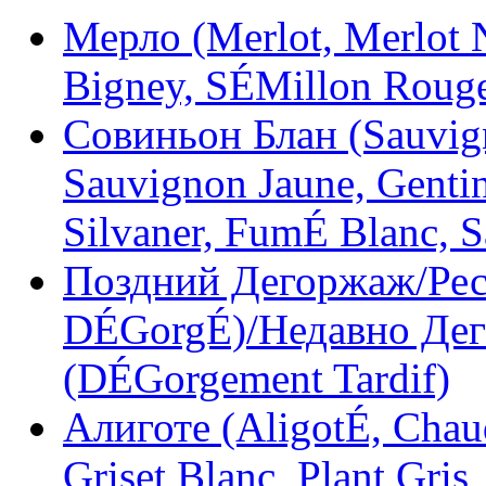
Мерло (Merlot, Merlot No
Bigney, SÉMillon Roug
Совиньон Блан (Sauvig
Sauvignon Jaune, Genti
Silvaner, FumÉ Blanc, 
Поздний Дегоржаж/Рес
DÉGorgÉ)/Недавно Дег
(DÉGorgement Tardif)
Алиготе (AligotÉ, Chau
Griset Blanc, Plant Gris