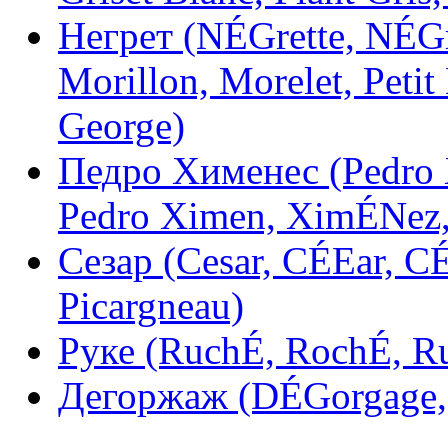
Негрет (NÉGrette, NÉGr
Morillon, Morelet, Petit
George)
Педро Хименес (Pedro 
Pedro Ximen, XimÉNez, 
Сезар (Cesar, CÉEar, C
Picargneau)
Руке (RuchÉ, RochÉ, Ru
Дегоржаж (DÉGorgage,