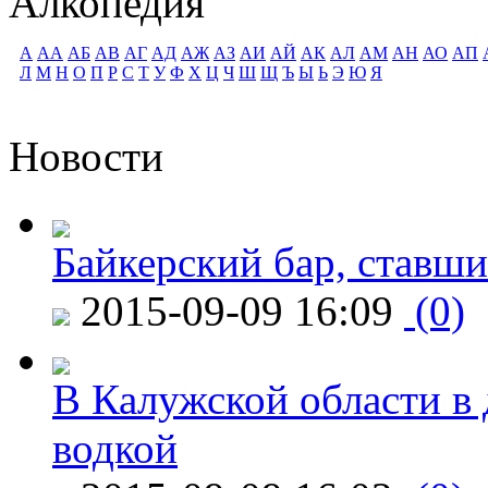
Алкопедия
А
АА
АБ
АВ
АГ
АД
АЖ
АЗ
АИ
АЙ
АК
АЛ
АМ
АН
АО
АП
Л
М
Н
О
П
Р
С
Т
У
Ф
Х
Ц
Ч
Ш
Щ
Ъ
Ы
Ь
Э
Ю
Я
Новости
Байкерский бар, ставши
2015-09-09 16:09
(0)
В Калужской области в 
водкой