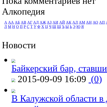
Пока комментариев нет
Алкопедия
А
АА
АБ
АВ
АГ
АД
АЖ
АЗ
АИ
АЙ
АК
АЛ
АМ
АН
АО
АП
Л
М
Н
О
П
Р
С
Т
У
Ф
Х
Ц
Ч
Ш
Щ
Ъ
Ы
Ь
Э
Ю
Я
Новости
Байкерский бар, ставши
2015-09-09 16:09
(0)
В Калужской области в 