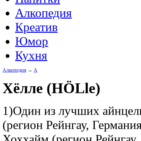
Алкопедия
Креатив
Юмор
Кухня
Алкопедия
→
А
Хёлле (HÖLle)
1)Один из лучших айнцел
(регион Рейнгау, Германи
Хоххайм (регион Рейнгау,