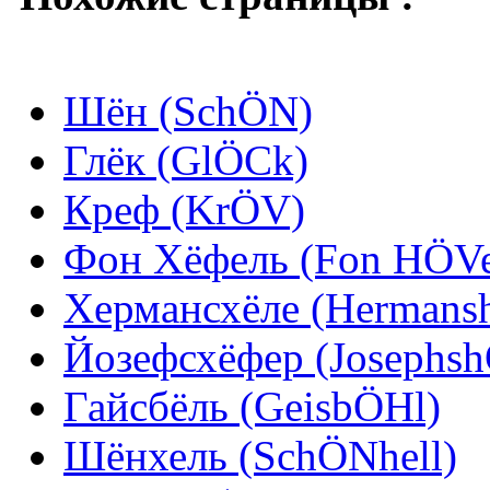
Шён (SchÖN)
Глёк (GlÖCk)
Креф (KrÖV)
Фон Хёфель (Fon HÖVe
Хермансхёле (Hermans
Йозефсхёфер (Josephsh
Гайсбёль (GeisbÖHl)
Шёнхель (SchÖNhell)