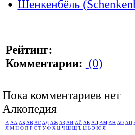
Шенкенбёль (Schenken
Рейтинг:
Комментарии:
(0)
Пока комментариев нет
Алкопедия
А
АА
АБ
АВ
АГ
АД
АЖ
АЗ
АИ
АЙ
АК
АЛ
АМ
АН
АО
АП
Л
М
Н
О
П
Р
С
Т
У
Ф
Х
Ц
Ч
Ш
Щ
Ъ
Ы
Ь
Э
Ю
Я