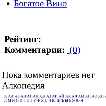
Богатое Вино
Рейтинг:
Комментарии:
(0)
Пока комментариев нет
Алкопедия
А
АА
АБ
АВ
АГ
АД
АЖ
АЗ
АИ
АЙ
АК
АЛ
АМ
АН
АО
АП
Л
М
Н
О
П
Р
С
Т
У
Ф
Х
Ц
Ч
Ш
Щ
Ъ
Ы
Ь
Э
Ю
Я