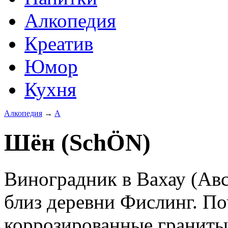
Алкопедия
Креатив
Юмор
Кухня
Алкопедия
→
А
Шён (SchÖN)
Виноградник в Вахау (Авс
близ деревни Фислинг. По
коррозированные граниты