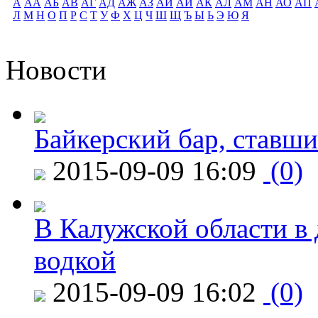
А
АА
АБ
АВ
АГ
АД
АЖ
АЗ
АИ
АЙ
АК
АЛ
АМ
АН
АО
АП
Л
М
Н
О
П
Р
С
Т
У
Ф
Х
Ц
Ч
Ш
Щ
Ъ
Ы
Ь
Э
Ю
Я
Новости
Байкерский бар, ставши
2015-09-09 16:09
(0)
В Калужской области в 
водкой
2015-09-09 16:02
(0)