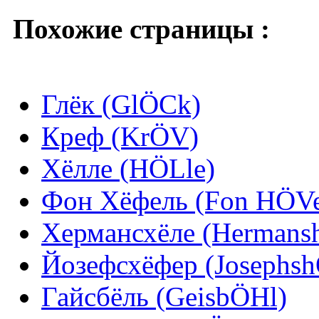
Похожие страницы :
Глёк (GlÖCk)
Креф (KrÖV)
Хёлле (HÖLle)
Фон Хёфель (Fon HÖVe
Хермансхёле (Hermans
Йозефсхёфер (Josephsh
Гайсбёль (GeisbÖHl)