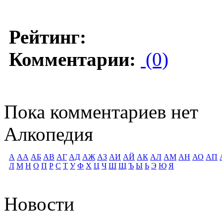
Рейтинг:
Комментарии:
(0)
Пока комментариев нет
Алкопедия
А
АА
АБ
АВ
АГ
АД
АЖ
АЗ
АИ
АЙ
АК
АЛ
АМ
АН
АО
АП
Л
М
Н
О
П
Р
С
Т
У
Ф
Х
Ц
Ч
Ш
Щ
Ъ
Ы
Ь
Э
Ю
Я
Новости