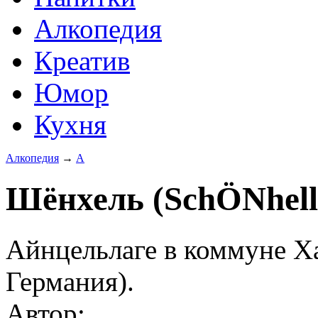
Алкопедия
Креатив
Юмор
Кухня
Алкопедия
→
А
Шёнхель (SchÖNhell
Айнцельлаге в коммуне Ха
Германия).
Автор: