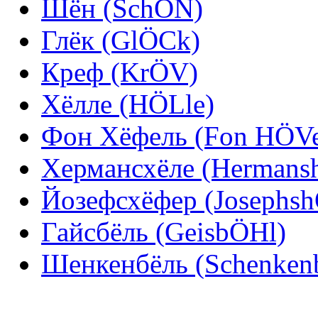
Шён (SchÖN)
Глёк (GlÖCk)
Креф (KrÖV)
Хёлле (HÖLle)
Фон Хёфель (Fon HÖVe
Хермансхёле (Hermans
Йозефсхёфер (Josephsh
Гайсбёль (GeisbÖHl)
Шенкенбёль (Schenken