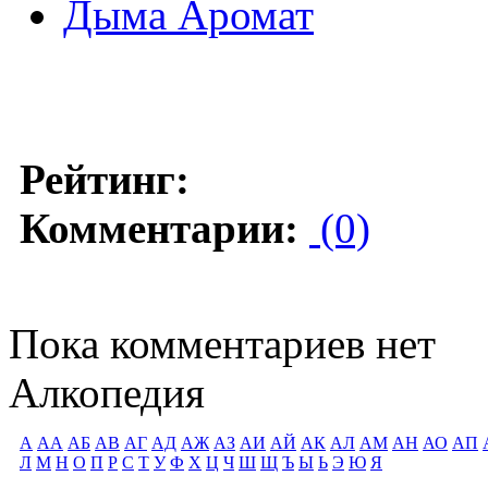
Дыма Аромат
Рейтинг:
Комментарии:
(0)
Пока комментариев нет
Алкопедия
А
АА
АБ
АВ
АГ
АД
АЖ
АЗ
АИ
АЙ
АК
АЛ
АМ
АН
АО
АП
Л
М
Н
О
П
Р
С
Т
У
Ф
Х
Ц
Ч
Ш
Щ
Ъ
Ы
Ь
Э
Ю
Я