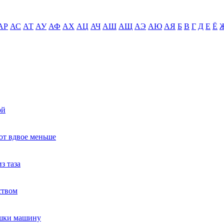
АР
АС
АТ
АУ
АФ
АХ
АЦ
АЧ
АШ
АЩ
АЭ
АЮ
АЯ
Б
В
Г
Д
Е
Ё
ой
ют вдвое меньше
з таза
ством
ушки машину