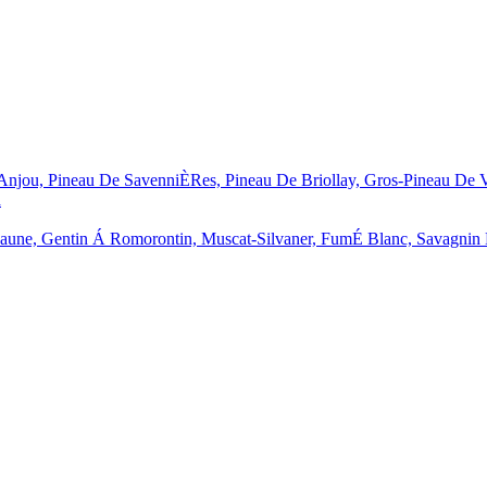
njou, Pineau De SavenniÈRes, Pineau De Briollay, Gros-Pineau De V
a
une, Gentin Á Romorontin, Muscat-Silvaner, FumÉ Blanc, Savagnin