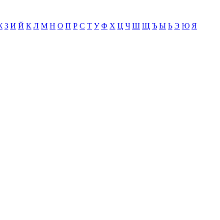
Ж
З
И
Й
К
Л
М
Н
О
П
Р
С
Т
У
Ф
Х
Ц
Ч
Ш
Щ
Ъ
Ы
Ь
Э
Ю
Я