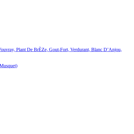
ouvray, Plant De BrÈZe, Gout-Fort, Verdurant, Blanc D’Anjou,
 Musquet)