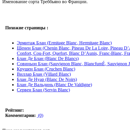
Именование сорта Треббьяно во Франции.
Похожие страницы :
Эрмитаж Блан (Ermitage Blanc, Hermitage Blanc)
Шенен Блан (Chenin Blanc, Pineau De La Loire, Pineau D’A
Confort, Cou-Fort, Quefort, Blanc D’Aunis, Franc-Blanc, Fr
Блан Де Блан (Blanc De Blancs)
Совиньон Блан (Sauvignon Blanc, BlancfumÉ, Sauvignon Ja
Крушен Блан (Cruchen Blanc)
Виллар Блан (Villard Blanc)
Блан Де Нуар (Blanc De Noirs)
Блан Де Вальдинь (Blanc De Valdigne)
Сервен Блан (Servin Blanc)
Рейтинг:
Комментарии:
(0)