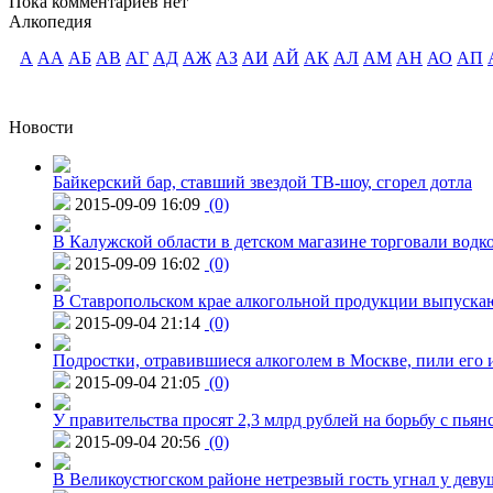
Пока комментариев нет
Алкопедия
А
АА
АБ
АВ
АГ
АД
АЖ
АЗ
АИ
АЙ
АК
АЛ
АМ
АН
АО
АП
Новости
Байкерский бар, ставший звездой ТВ-шоу, сгорел дотла
2015-09-09 16:09
(0)
В Калужской области в детском магазине торговали водк
2015-09-09 16:02
(0)
В Ставропольском крае алкогольной продукции выпуска
2015-09-04 21:14
(0)
Подростки, отравившиеся алкоголем в Москве, пили его и
2015-09-04 21:05
(0)
У правительства просят 2,3 млрд рублей на борьбу с пьян
2015-09-04 20:56
(0)
В Великоустюгском районе нетрезвый гость угнал у дев