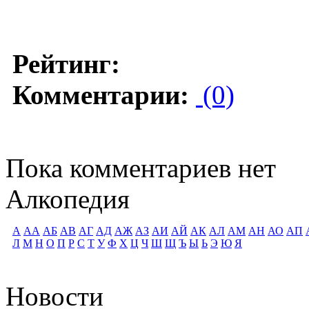
Рейтинг:
Комментарии:
(0)
Пока комментариев нет
Алкопедия
А
АА
АБ
АВ
АГ
АД
АЖ
АЗ
АИ
АЙ
АК
АЛ
АМ
АН
АО
АП
Л
М
Н
О
П
Р
С
Т
У
Ф
Х
Ц
Ч
Ш
Щ
Ъ
Ы
Ь
Э
Ю
Я
Новости