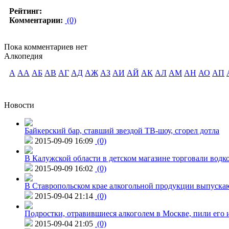
Рейтинг:
Комментарии:
(0)
Пока комментариев нет
Алкопедия
А
АА
АБ
АВ
АГ
АД
АЖ
АЗ
АИ
АЙ
АК
АЛ
АМ
АН
АО
АП
Новости
Байкерский бар, ставший звездой ТВ-шоу, сгорел дотла
2015-09-09 16:09
(0)
В Калужской области в детском магазине торговали водк
2015-09-09 16:02
(0)
В Ставропольском крае алкогольной продукции выпуска
2015-09-04 21:14
(0)
Подростки, отравившиеся алкоголем в Москве, пили его и
2015-09-04 21:05
(0)