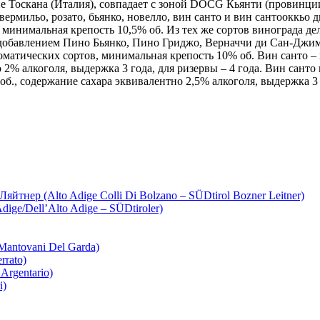
е Тоскана (Италия), совпадает с зоной DOCG Кьянти (провинци
рмильо, розато, бьянко, новелло, вин санто и вин сантооккьо д
инимальная крепость 10,5% об. Из тех же сортов винограда дел
 с добавлением Пино Бьянко, Пино Гриджо, Верначчи ди Сан-Джи
оматических сортов, минимальная крепость 10% об. Вин санто –
 2% алкоголя, выдержка 3 года, для ризервы – 4 года. Вин санто
б., содержание сахара эквивалентно 2,5% алкоголя, выдержка 3 
нер (Alto Adige Colli Di Bolzano – SÜDtirol Bozner Leitner)
ge/Dell’Alto Adige – SÜDtiroler)
antovani Del Garda)
rrato)
Argentario)
i)