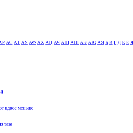
АР
АС
АТ
АУ
АФ
АХ
АЦ
АЧ
АШ
АЩ
АЭ
АЮ
АЯ
Б
В
Г
Д
Е
Ё
ой
ют вдвое меньше
з таза