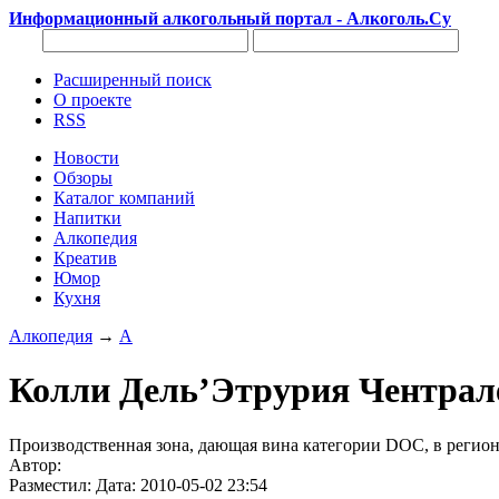
Информационный алкогольный портал - Алкоголь.Су
Расширенный поиск
О проекте
RSS
Новости
Обзоры
Каталог компаний
Напитки
Алкопедия
Креатив
Юмор
Кухня
Алкопедия
→
А
Колли Дель’Этрурия Чентрале 
Производственная зона, дающая вина категории DOC, в регион
Автор:
Разместил: Дата: 2010-05-02 23:54