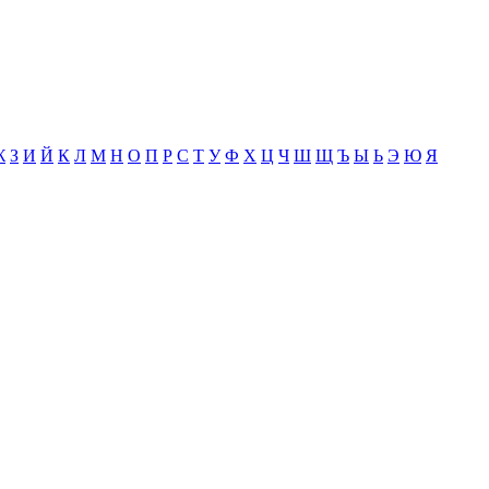
Ж
З
И
Й
К
Л
М
Н
О
П
Р
С
Т
У
Ф
Х
Ц
Ч
Ш
Щ
Ъ
Ы
Ь
Э
Ю
Я