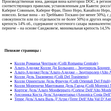
Производственная зона, дающая вина категории DOC, в регион
соответствующих правилам, установленным для Кьянти: россо/ве
Каберне Совиньон, Каберне Фран, Пино Неро, Канайоло Неро, м
новелло. Белые вина – из Треббьяно Тоскано (не менее 50%),
совокупности или по отдельности не более 50%) и других неар
крепость 14% об., содержание остаточного сахара эквивалентно
перниче – на основе Санджовезе, минимальная крепость 14,5% о
Похожие страницы :
Колли Романья Чентрале (Colli Romagna Centrale)
Альто-Адидже Колли Ди Больцано – Зюдтироль Боцнер Ляйт
Альто-Адидже/Дель’Альто-Адидже – Зюдтиролер (Alto Adi
Колли Дель Тразимено (Colli Del Trasimeno)
Колли Ориентали Дель Фриули (Colli Orientali Del Friuli)
Колли Мореничи Мантовани Дель Гарда (Colli Morenici M
Кортезе Дель’Альто Монферрато (Cortese Dell’Alto Monfe
Ансоника Коста Дель’Арджентарьо (Ansonica Costa Dell’
Терре Дель’Альта Валь Д’Агри (Terre Dell’Alta Val D’Agr