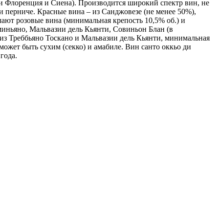
и Флоренция и Сиена). Производится широкий спектр вин, не
и перниче. Красные вина – из Санджовезе (не менее 50%),
ают розовые вина (минимальная крепость 10,5% об.) и
миньяно, Мальвазии дель Кьянти, Совиньон Блан (в
 из Треббьяно Тоскано и Мальвазии дель Кьянти, минимальная
 может быть сухим (секко) и амабиле. Вин санто оккьо ди
года.