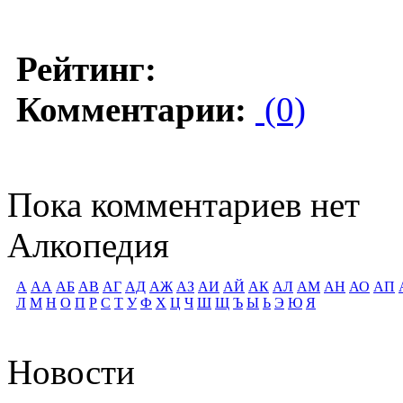
Рейтинг:
Комментарии:
(0)
Пока комментариев нет
Алкопедия
А
АА
АБ
АВ
АГ
АД
АЖ
АЗ
АИ
АЙ
АК
АЛ
АМ
АН
АО
АП
Л
М
Н
О
П
Р
С
Т
У
Ф
Х
Ц
Ч
Ш
Щ
Ъ
Ы
Ь
Э
Ю
Я
Новости