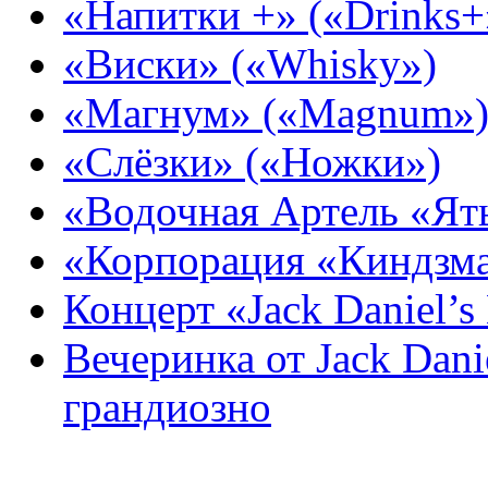
«Напитки +» («Drinks+
«Виски» («Whisky»)
«Магнум» («Magnum»
«Слёзки» («Ножки»)
«Водочная Артель «Ят
«Корпорация «Киндзм
Концерт «Jack Daniel’s
Вечеринка от Jack Dani
грандиозно