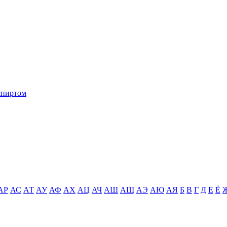
спиртом
АР
АС
АТ
АУ
АФ
АХ
АЦ
АЧ
АШ
АЩ
АЭ
АЮ
АЯ
Б
В
Г
Д
Е
Ё