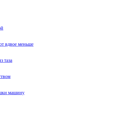
ой
ют вдвое меньше
з таза
ством
ушки машину