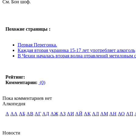
См. Бон шоф.
Похожие страницы :
Первая Перегонка.
Каждая вторая украинка 15-17 лет употребляет алкоголь
В Чехии началась вторая волна отравлений метиловым 
Рейтинг:
Комментарии:
(0)
Пока комментариев нет
Алкопедия
А
АА
АБ
АВ
АГ
АД
АЖ
АЗ
АИ
АЙ
АК
АЛ
АМ
АН
АО
АП
Новости