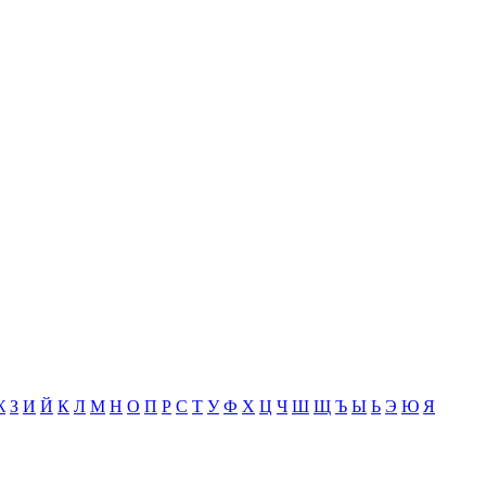
Ж
З
И
Й
К
Л
М
Н
О
П
Р
С
Т
У
Ф
Х
Ц
Ч
Ш
Щ
Ъ
Ы
Ь
Э
Ю
Я