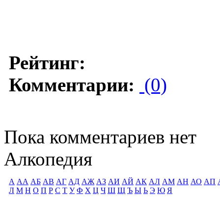
Рейтинг:
Комментарии:
(0)
Пока комментариев нет
Алкопедия
А
АА
АБ
АВ
АГ
АД
АЖ
АЗ
АИ
АЙ
АК
АЛ
АМ
АН
АО
АП
Л
М
Н
О
П
Р
С
Т
У
Ф
Х
Ц
Ч
Ш
Щ
Ъ
Ы
Ь
Э
Ю
Я