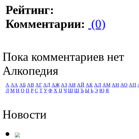
Рейтинг:
Комментарии:
(0)
Пока комментариев нет
Алкопедия
А
АА
АБ
АВ
АГ
АД
АЖ
АЗ
АИ
АЙ
АК
АЛ
АМ
АН
АО
АП
Л
М
Н
О
П
Р
С
Т
У
Ф
Х
Ц
Ч
Ш
Щ
Ъ
Ы
Ь
Э
Ю
Я
Новости