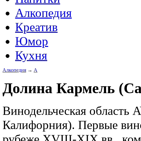
Алкопедия
Креатив
Юмор
Кухня
Алкопедия
→
А
Долина Кармель (Car
Винодельческая область 
Калифорния). Первые вин
рубеже XVIII-XIX вв., ко