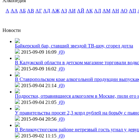
Алкопедия
А
АА
АБ
АВ
АГ
АД
АЖ
АЗ
АИ
АЙ
АК
АЛ
АМ
АН
АО
АП
Новости
Байкерский бар, ставший звездой ТВ-шоу, сгорел дотла
2015-09-09 16:09
(0)
В Калужской области в детском магазине торговали водк
2015-09-09 16:02
(0)
В Ставропольском крае алкогольной продукции выпуска
2015-09-04 21:14
(0)
Подростки, отравившиеся алкоголем в Москве, пили его и
2015-09-04 21:05
(0)
У правительства просят 2,3 млрд рублей на борьбу с пьян
2015-09-04 20:56
(0)
В Великоустюгском районе нетрезвый гость угнал у дев
2015-09-02 11:15
(0)