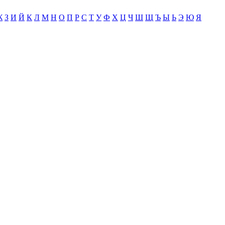
Ж
З
И
Й
К
Л
М
Н
О
П
Р
С
Т
У
Ф
Х
Ц
Ч
Ш
Щ
Ъ
Ы
Ь
Э
Ю
Я