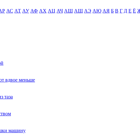
АР
АС
АТ
АУ
АФ
АХ
АЦ
АЧ
АШ
АЩ
АЭ
АЮ
АЯ
Б
В
Г
Д
Е
Ё
ой
ют вдвое меньше
з таза
ством
ушки машину