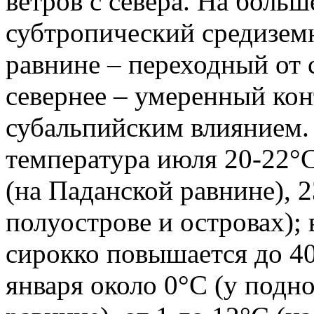
ветров с севера. На боль
субтропический средизем
равнине – переходный от 
севернее – умеренный ко
субальпийским влиянием. 
температура июля 20-22°С
(на Паданской равнине), 
полуострове и островах);
сирокко повышается до 40
января около 0°С (у подн