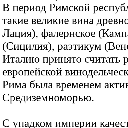
В период Римской респуб
такие великие вина древн
Лация), фалернское (Камп
(Сицилия), раэтикум (Вене
Италию принято считать 
европейской винодельчес
Рима была временем акти
Средиземноморью.
С упадком империи качест