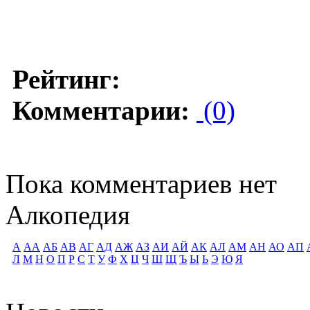
Рейтинг:
Комментарии:
(0)
Пока комментариев нет
Алкопедия
А
АА
АБ
АВ
АГ
АД
АЖ
АЗ
АИ
АЙ
АК
АЛ
АМ
АН
АО
АП
Л
М
Н
О
П
Р
С
Т
У
Ф
Х
Ц
Ч
Ш
Щ
Ъ
Ы
Ь
Э
Ю
Я