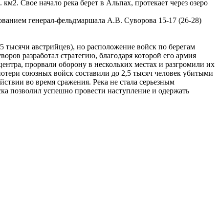
км2. Свое начало река берет в Альпах, протекает через озеро
дованием генерал-фельдмаршала А.В. Суворова 15-17 (26-28)
5 тысячи австрийцев), но расположение войск по берегам
оров разработал стратегию, благодаря которой его армия
ентра, прорвали оборону в нескольких местах и разгромили их
потери союзных войск составили до 2,5 тысяч человек убитыми
йствии во время сражения. Река не стала серьезным
ска позволил успешно провести наступление и одержать