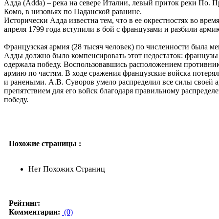
Адда (Adda) – река на севере Италии, левый приток реки По. П
Комо, в низовьях по Паданской равнине.
Исторически Адда известна тем, что в ее окрестностях во вре
апреля 1799 года вступили в бой с французами и разбили арми
Французская армия (28 тысяч человек) по численности была ме
Адды должно было компенсировать этот недостаток: французы 
одержала победу. Воспользовавшись расположением противника
армию по частям. В ходе сражения французские войска потеря
и ранеными. А.В. Суворов умело распределил все силы своей а
препятствием для его войск благодаря правильному распредел
победу.
Похожие страницы :
Нет Похожих Страниц
Рейтинг:
Комментарии:
(0)