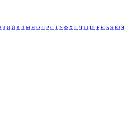
Ж
З
И
Й
К
Л
М
Н
О
П
Р
С
Т
У
Ф
Х
Ц
Ч
Ш
Щ
Ъ
Ы
Ь
Э
Ю
Я