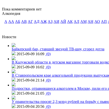
Пока комментариев нет
Алкопедия
А
АА
АБ
АВ
АГ
АД
АЖ
АЗ
АИ
АЙ
АК
АЛ
АМ
АН
АО
АП
Новости
Байкерский бар, ставший звездой ТВ-шоу, сгорел дотла
2015-09-09 16:09
(0)
В Калужской области в детском магазине торговали водк
2015-09-09 16:02
(0)
В Ставропольском крае алкогольной продукции выпуска
2015-09-04 21:14
(0)
Подростки, отравившиеся алкоголем в Москве, пили его и
2015-09-04 21:05
(0)
У правительства просят 2,3 млрд рублей на борьбу с пьян
2015-09-04 20:56
(0)