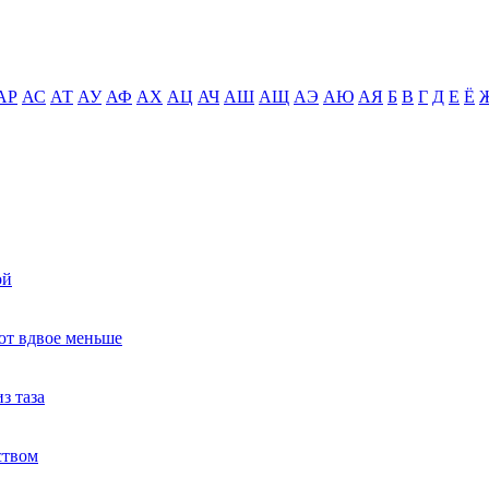
АР
АС
АТ
АУ
АФ
АХ
АЦ
АЧ
АШ
АЩ
АЭ
АЮ
АЯ
Б
В
Г
Д
Е
Ё
ой
ют вдвое меньше
з таза
ством