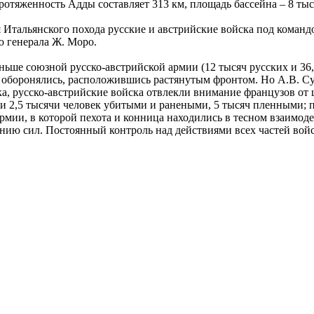
ротяженность Адды составляет 313 км, площадь бассейна – 8 тыс. 
мя Итальянского похода русские и австрийские войска под коман
ю генерала Ж. Моро.
ньше союзной русско-австрийской армии (12 тысяч русских и 36,
оборонялись, расположившись растянутым фронтом. Но А.В. Сув
, русско-австрийские войска отвлекли внимание французов от ц
ли 2,5 тысячи человек убитыми и ранеными, 5 тысяч пленными; 
рмии, в которой пехота и конница находились в тесном взаимоде
ению сил. Постоянный контроль над действиями всех частей вой