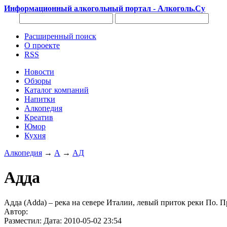
Информационный алкогольный портал - Алкоголь.Су
Расширенный поиск
О проекте
RSS
Новости
Обзоры
Каталог компаний
Напитки
Алкопедия
Креатив
Юмор
Кухня
Алкопедия
→
А
→
АД
Адда
Адда (Adda) – река на севере Италии, левый приток реки По. П
Автор:
Разместил: Дата: 2010-05-02 23:54