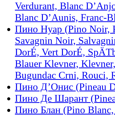
Verdurant, Blanc D’Anjo
Blanc D’Aunis, Franc-Bl
Пино Нуар (Pino Noir, P
Savagnin Noir, Salvagni
DorÉ, Vert DorÉ, SpÄTb
Blauer Klevner, Klevner,
Bugundac Crni, Rouci,
Пино Д’Онис (Pineau D
Пино Де Шарант (Pinea
Пино Блан (Pino Blanc,