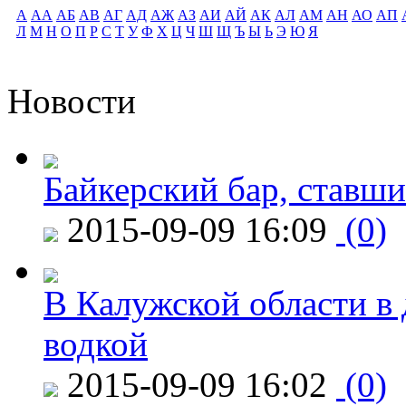
А
АА
АБ
АВ
АГ
АД
АЖ
АЗ
АИ
АЙ
АК
АЛ
АМ
АН
АО
АП
Л
М
Н
О
П
Р
С
Т
У
Ф
Х
Ц
Ч
Ш
Щ
Ъ
Ы
Ь
Э
Ю
Я
Новости
Байкерский бар, ставши
2015-09-09 16:09
(0)
В Калужской области в 
водкой
2015-09-09 16:02
(0)