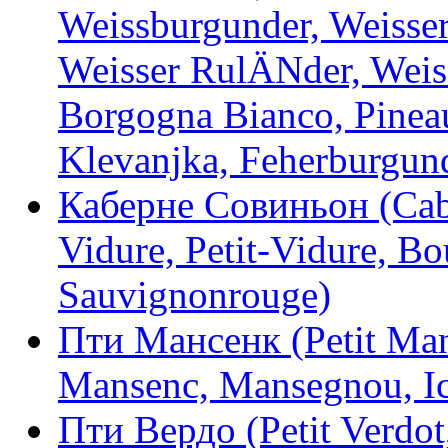
Weissburgunder, Weisser
Weisser RulÄNder, Weiss
Borgogna Bianco, Pineau
Klevanjka, Feherburgun
Каберне Совиньон (Cabe
Vidure, Petit-Vidure, Bo
Sauvignonrouge)
Пти Мансенк (Petit Man
Mansenc, Mansegnou, Ic
Пти Вердо (Petit Verdot