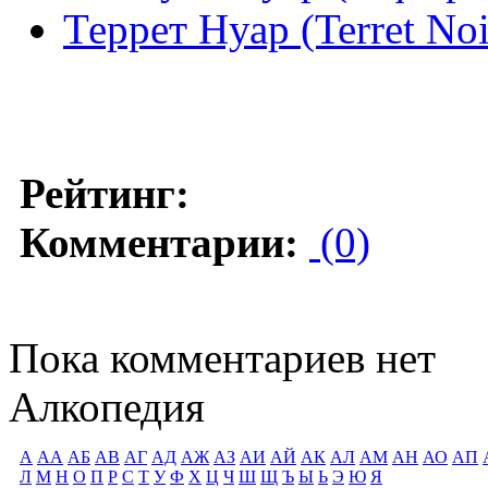
Террет Нуар (Terret Noir
Рейтинг:
Комментарии:
(0)
Пока комментариев нет
Алкопедия
А
АА
АБ
АВ
АГ
АД
АЖ
АЗ
АИ
АЙ
АК
АЛ
АМ
АН
АО
АП
Л
М
Н
О
П
Р
С
Т
У
Ф
Х
Ц
Ч
Ш
Щ
Ъ
Ы
Ь
Э
Ю
Я