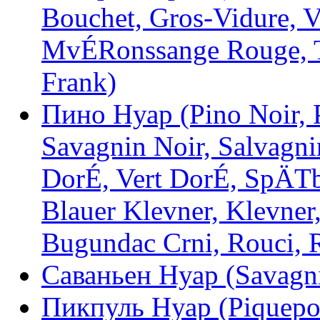
Bouchet, Gros-Vidure, 
MvÉRonssange Rouge, Tr
Frank)
Пино Нуар (Pino Noir, P
Savagnin Noir, Salvagni
DorÉ, Vert DorÉ, SpÄTb
Blauer Klevner, Klevner,
Bugundac Crni, Rouci,
Саваньен Нуар (Savagni
Пикпуль Нуар (Piquepo