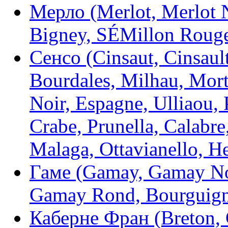
Мерло (Merlot, Merlot No
Bigney, SÉMillon Roug
Сенсо (Cinsaut, Cinsault
Bourdales, Milhau, Mortr
Noir, Espagne, Ulliaou, 
Crabe, Prunella, Calabre,
Malaga, Ottavianello, He
Гаме (Gamay, Gamay Noi
Gamay Rond, Bourguign
Каберне Фран (Breton, 